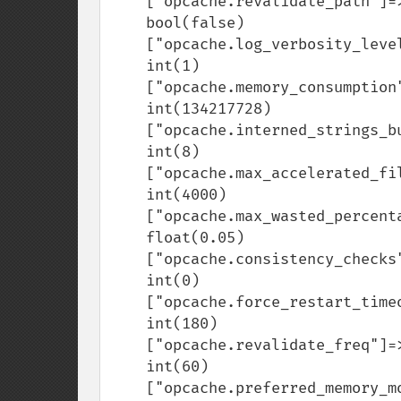
    ["opcache.revalidate_path"]=>

    bool(false)

    ["opcache.log_verbosity_level"]=>

    int(1)

    ["opcache.memory_consumption"]=>

    int(134217728)

    ["opcache.interned_strings_buffer"]=>

    int(8)

    ["opcache.max_accelerated_files"]=>

    int(4000)

    ["opcache.max_wasted_percentage"]=>

    float(0.05)

    ["opcache.consistency_checks"]=>

    int(0)

    ["opcache.force_restart_timeout"]=>

    int(180)

    ["opcache.revalidate_freq"]=>

    int(60)

    ["opcache.preferred_memory_model"]=>
