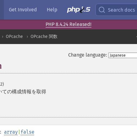
Get Involved
Help
Search docs
PHP 8.4.24 Released!
OPcache
OPcache 関数
Change language:
n
.2)
いての構成情報を取得
):
array
|
false