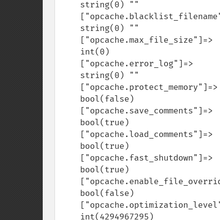
    string(0) ""

    ["opcache.blacklist_filename"]=>

    string(0) ""

    ["opcache.max_file_size"]=>

    int(0)

    ["opcache.error_log"]=>

    string(0) ""

    ["opcache.protect_memory"]=>

    bool(false)

    ["opcache.save_comments"]=>

    bool(true)

    ["opcache.load_comments"]=>

    bool(true)

    ["opcache.fast_shutdown"]=>

    bool(true)

    ["opcache.enable_file_override"]=>

    bool(false)

    ["opcache.optimization_level"]=>

    int(4294967295)
