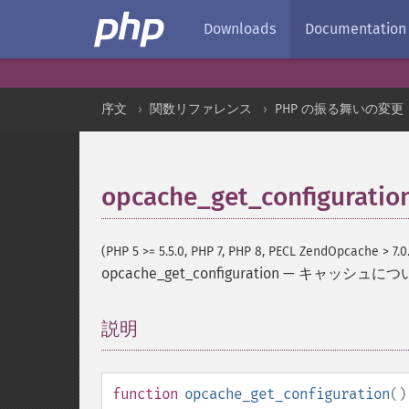
Downloads
Documentation
序文
関数リファレンス
PHP の振る舞いの変更
opcache_get_configuratio
(PHP 5 >= 5.5.0, PHP 7, PHP 8, PECL ZendOpcache > 7.0
opcache_get_configuration
—
キャッシュにつ
説明
¶
function
opcache_get_configuration
(