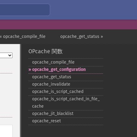
« opcache_compile_file
opcache_get_status »
OPcache 関数
opcache_​compile_​file
opcache_​get_​configuration
opcache_​get_​status
opcache_​invalidate
opcache_​is_​script_​cached
opcache_​is_​script_​cached_​in_​file_​
cache
opcache_​jit_​blacklist
opcache_​reset