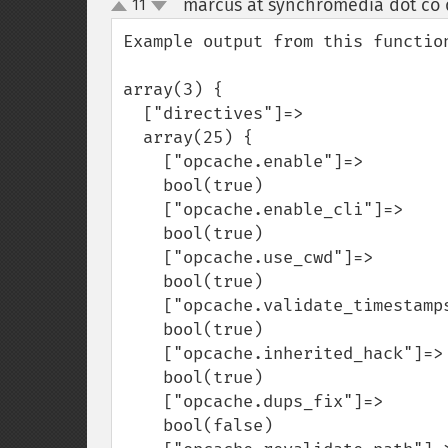
marcus at synchromedia dot co 
11
up
down
Example output from this function
array(3) {

  ["directives"]=>

  array(25) {

    ["opcache.enable"]=>

    bool(true)

    ["opcache.enable_cli"]=>

    bool(true)

    ["opcache.use_cwd"]=>

    bool(true)

    ["opcache.validate_timestamps"]=>

    bool(true)

    ["opcache.inherited_hack"]=>

    bool(true)

    ["opcache.dups_fix"]=>

    bool(false)
