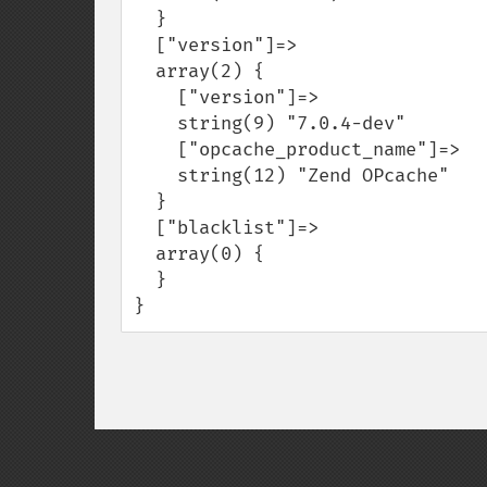
  }

  ["version"]=>

  array(2) {

    ["version"]=>

    string(9) "7.0.4-dev"

    ["opcache_product_name"]=>

    string(12) "Zend OPcache"

  }

  ["blacklist"]=>

  array(0) {

  }

}