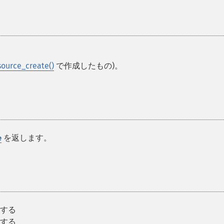
ource_create()
で作成したもの)。
を返します。
e
止する
始する