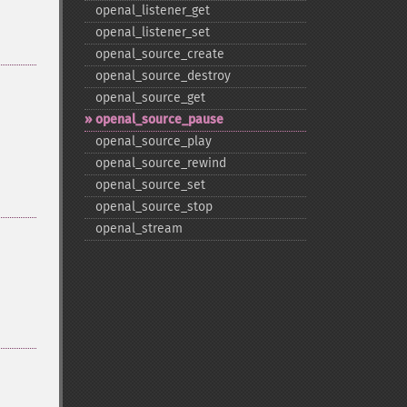
openal_​listener_​get
openal_​listener_​set
openal_​source_​create
openal_​source_​destroy
openal_​source_​get
openal_​source_​pause
openal_​source_​play
openal_​source_​rewind
openal_​source_​set
openal_​source_​stop
openal_​stream