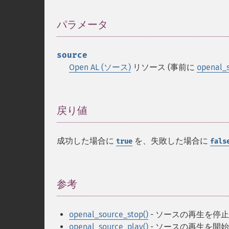
パラメータ
¶
source
Open AL (ソース)
リソース (事前に
openal_s
戻り値
¶
成功した場合に
を、失敗した場合に
true
fals
参考
¶
openal_source_stop()
- ソースの再生を停
openal_source_play()
- ソースの再生を開