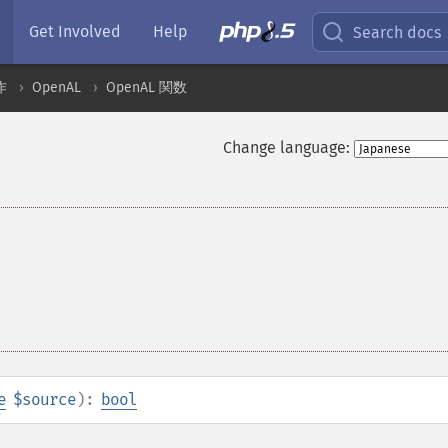
Get Involved
Help
Search docs
作
OpenAL
OpenAL 関数
Change language:
る
e
$source
):
bool