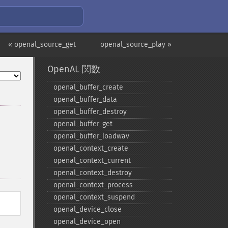
« openal_source_get
openal_source_play »
OpenAL 関数
openal_​buffer_​create
openal_​buffer_​data
openal_​buffer_​destroy
openal_​buffer_​get
openal_​buffer_​loadwav
openal_​context_​create
openal_​context_​current
openal_​context_​destroy
openal_​context_​process
openal_​context_​suspend
openal_​device_​close
openal_​device_​open