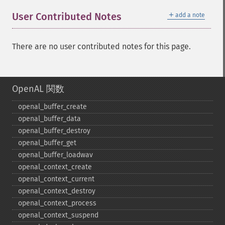
＋
User Contributed Notes
add a note
There are no user contributed notes for this page.
OpenAL 関数
openal_​buffer_​create
openal_​buffer_​data
openal_​buffer_​destroy
openal_​buffer_​get
openal_​buffer_​loadwav
openal_​context_​create
openal_​context_​current
openal_​context_​destroy
openal_​context_​process
openal_​context_​suspend