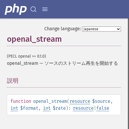
Change language:
openal_stream
(PECL openal >= 0.1.0)
openal_stream
—
ソースのストリーム再生を開始する
説明
¶
function
openal_stream
(
resource
$source
,
int
$format
,
int
$rate
):
resource
|
false