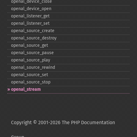
openal_​device_​close
openal_​device_​open
openal_​listener_​get
openal_​listener_​set
openal_​source_​create
openal_​source_​destroy
openal_​source_​get
openal_​source_​pause
openal_​source_​play
openal_​source_​rewind
openal_​source_​set
openal_​source_​stop
openal_​stream
Copyright © 2001-2026 The PHP Documentation