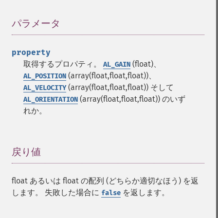
パラメータ
¶
property
取得するプロパティ。
(float)、
AL_GAIN
(array(float,float,float))、
AL_POSITION
(array(float,float,float)) そして
AL_VELOCITY
(array(float,float,float)) のいず
AL_ORIENTATION
れか。
戻り値
¶
float あるいは float の配列 (どちらか適切なほう) を返
します。 失敗した場合に
を返します。
false