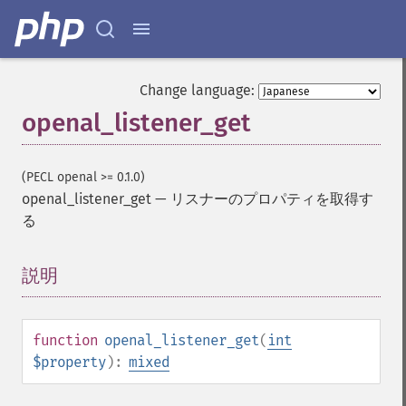
Change language:
openal_listener_get
(PECL openal >= 0.1.0)
openal_listener_get
—
リスナーのプロパティを取得す
る
説明
¶
function
openal_listener_get
(
int
$property
):
mixed