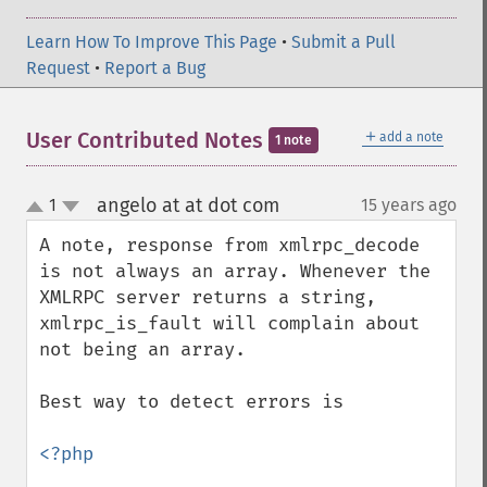
Learn How To Improve This Page
•
Submit a Pull
Request
•
Report a Bug
＋
User Contributed Notes
add a note
1 note
angelo at at dot com
1
15 years ago
¶
up
down
A note, response from xmlrpc_decode 
is not always an array. Whenever the 
XMLRPC server returns a string, 
xmlrpc_is_fault will complain about 
not being an array.

Best way to detect errors is

<?php
