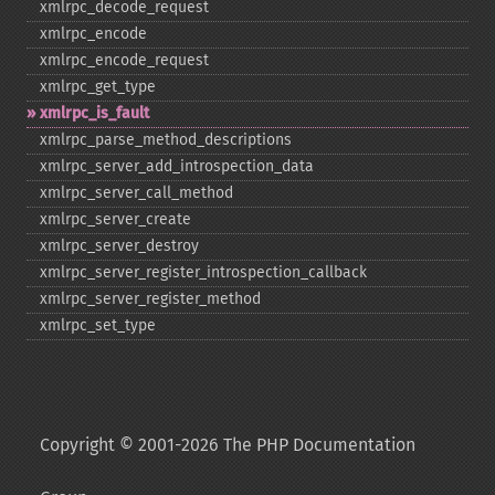
xmlrpc_​decode_​request
xmlrpc_​encode
xmlrpc_​encode_​request
xmlrpc_​get_​type
xmlrpc_​is_​fault
xmlrpc_​parse_​method_​descriptions
xmlrpc_​server_​add_​introspection_​data
xmlrpc_​server_​call_​method
xmlrpc_​server_​create
xmlrpc_​server_​destroy
xmlrpc_​server_​register_​introspection_​callback
xmlrpc_​server_​register_​method
xmlrpc_​set_​type
Copyright © 2001-2026 The PHP Documentation