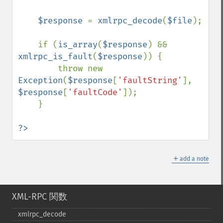
    $response 
= 
xmlrpc_decode
(
$file
);

    if (
is_array
(
$response
) && 
xmlrpc_is_fault
(
$response
)) {

        throw new 
Exception
(
$response
[
'faultString'
], 
$response
[
'faultCode'
]);

    }

?>
＋
add a note
XML-RPC 関数
xmlrpc_​decode