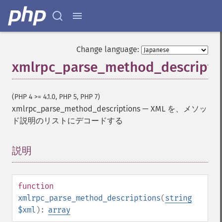
Change language:
xmlrpc_parse_method_descripti
(PHP 4 >= 4.1.0, PHP 5, PHP 7)
xmlrpc_parse_method_descriptions
—
XML を、メソッ
ド説明のリストにデコードする
説明
¶
function
xmlrpc_parse_method_descriptions
(
string
$xml
):
array