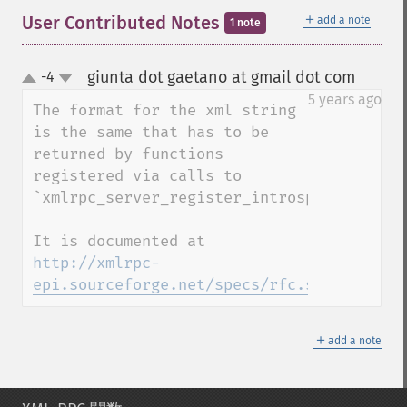
＋
User Contributed Notes
add a note
1 note
giunta dot gaetano at gmail dot com
-4
¶
up
down
5 years ago
The format for the xml string 
is the same that has to be 
returned by functions 
registered via calls to 
`xmlrpc_server_register_introspection_call
It is documented at 
http://xmlrpc-
epi.sourceforge.net/specs/rfc.system.desc
＋
add a note