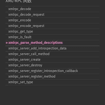
XML-RPC 関数
xmlrpc_​decode
xmlrpc_​decode_​request
xmlrpc_​encode
xmlrpc_​encode_​request
xmlrpc_​get_​type
xmlrpc_​is_​fault
xmlrpc_​parse_​method_​descriptions
xmlrpc_​server_​add_​introspection_​data
xmlrpc_​server_​call_​method
xmlrpc_​server_​create
xmlrpc_​server_​destroy
xmlrpc_​server_​register_​introspection_​callback
xmlrpc_​server_​register_​method
xmlrpc_​set_​type