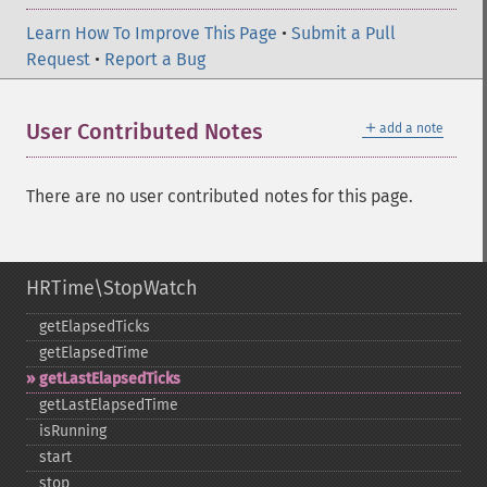
Learn How To Improve This Page
•
Submit a Pull
Request
•
Report a Bug
＋
User Contributed Notes
add a note
There are no user contributed notes for this page.
HRTime\StopWatch
getElapsedTicks
getElapsedTime
getLastElapsedTicks
getLastElapsedTime
isRunning
start
stop