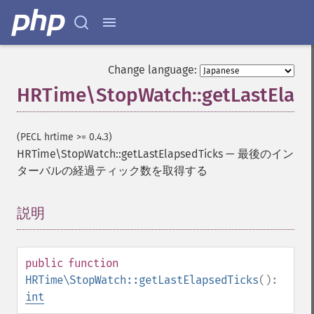
Change language:
HRTime\StopWatch::getLastElap
(PECL hrtime >= 0.4.3)
HRTime\StopWatch::getLastElapsedTicks
—
最後のイン
ターバルの経過ティック数を取得する
説明
¶
public
function
HRTime\StopWatch::getLastElapsedTicks
():
int