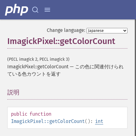
Change language:
ImagickPixel::getColorCount
(PECL imagick 2, PECL imagick 3)
ImagickPixel::getColorCount
—
この色に関連付けられ
ている色カウントを返す
説明
¶
public
function
ImagickPixel::getColorCount
():
int