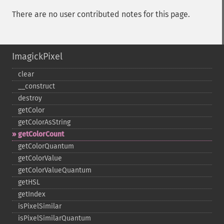
There are no user contributed notes for this page.
ImagickPixel
clear
_​_​construct
destroy
getColor
getColorAsString
getColorCount
getColorQuantum
getColorValue
getColorValueQuantum
getHSL
getIndex
isPixelSimilar
isPixelSimilarQuantum