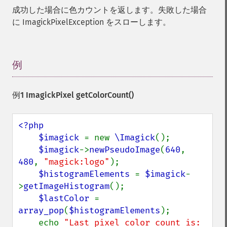
成功した場合に色カウントを返します。失敗した場合
に ImagickPixelException をスローします。
例
¶
例1 ImagickPixel
getColorCount()
<?php

    $imagick 
= new 
\Imagick
();

$imagick
->
newPseudoImage
(
640
, 
480
, 
"magick:logo"
);

$histogramElements 
= 
$imagick
-
>
getImageHistogram
();

$lastColor 
= 
array_pop
(
$histogramElements
);

    echo 
"Last pixel color count is: 