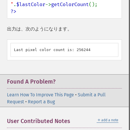
"
.
$lastColor
->
getColorCount
?>
出力は、次のようになります。
Last pixel color count is: 256244
Found A Problem?
Learn How To Improve This Page
•
Submit a Pull
Request
•
Report a Bug
＋
User Contributed Notes
add a note