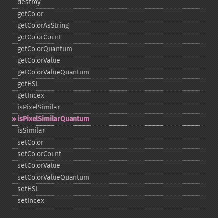
destroy
getColor
getColorAsString
getColorCount
getColorQuantum
getColorValue
getColorValueQuantum
getHSL
getIndex
isPixelSimilar
isPixelSimilarQuantum
isSimilar
setColor
setColorCount
setColorValue
setColorValueQuantum
setHSL
setIndex