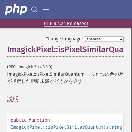
PHP 8.4.24 Released!
Change language:
ImagickPixel::isPixelSimilarQuan
(PECL imagick 3 >= 3.3.0)
ImagickPixel::isPixelSimilarQuantum
—
ふたつの色の差
が指定した距離未満かどうかを返す
説明
¶
public
function
ImagickPixel::isPixelSimilarQuantum
(
string