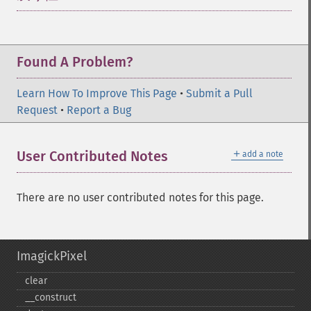
Found A Problem?
Learn How To Improve This Page
•
Submit a Pull
Request
•
Report a Bug
＋
User Contributed Notes
add a note
There are no user contributed notes for this page.
ImagickPixel
clear
_​_​construct