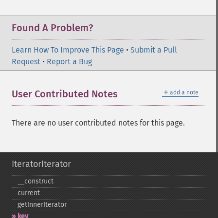
Found A Problem?
Learn How To Improve This Page
•
Submit a Pull
Request
•
Report a Bug
＋
User Contributed Notes
add a note
There are no user contributed notes for this page.
IteratorIterator
_​_​construct
current
getInnerIterator
key