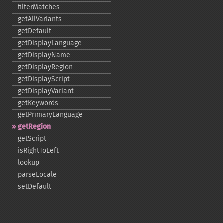
filterMatches
getAllVariants
getDefault
getDisplayLanguage
getDisplayName
getDisplayRegion
getDisplayScript
getDisplayVariant
getKeywords
getPrimaryLanguage
getRegion
getScript
isRightToLeft
lookup
parseLocale
setDefault