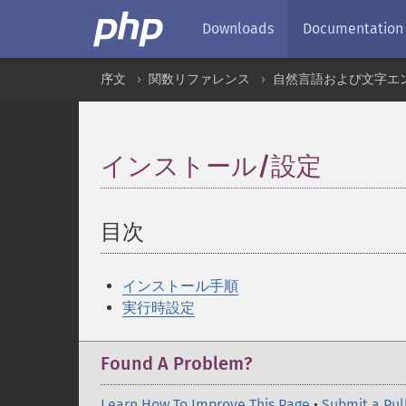
Downloads
Documentation
序文
関数リファレンス
自然言語および文字エ
インストール/設定
¶
目次
¶
インストール手順
実行時設定
Found A Problem?
Learn How To Improve This Page
•
Submit a Pul