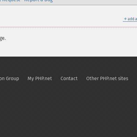
＋
add a
ge.
on Group
My PHP.net
Contact
Other PHP.net sites