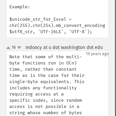
Example:

$unicode_str_for_Excel = 
chr(255).chr(254).mb_convert_encoding( 
$utf8_str, 'UTF-16LE', 'UTF-8');
mdoocy at u dot washington dot edu
16
¶
up
down
19 years ago
Note that some of the multi-
byte functions run in O(n) 
time, rather than constant 
time as is the case for their 
single-byte equivalents. This 
includes any functionality 
requiring access at a 
specific index, since random 
access is not possible in a 
string whose number of bytes 