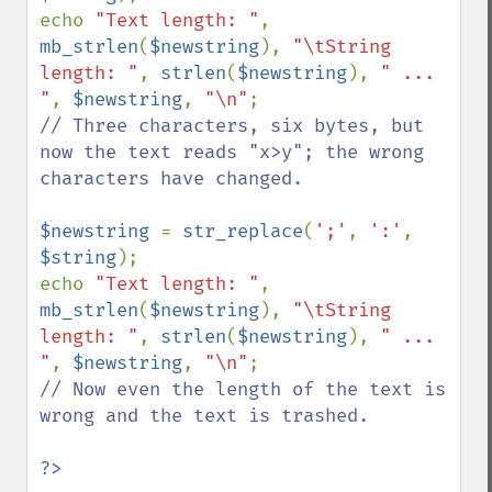
echo 
"Text length: "
, 
mb_strlen
(
$newstring
), 
"\tString 
length: "
, 
strlen
(
$newstring
), 
" ... 
"
, 
$newstring
, 
"\n"
// Three characters, six bytes, but 
now the text reads "x>y"; the wrong 
characters have changed.

$newstring 
= 
str_replace
(
';'
, 
':'
, 
$string
);

echo 
"Text length: "
, 
mb_strlen
(
$newstring
), 
"\tString 
length: "
, 
strlen
(
$newstring
), 
" ... 
"
, 
$newstring
, 
"\n"
// Now even the length of the text is 
wrong and the text is trashed.
