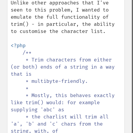
Unlike other approaches that I've 
seen to this problem, I wanted to 
emulate the full functionality of 
trim() - in particular, the ability 
to customise the character list.

<?php

/**

     * Trim characters from either 
(or both) ends of a string in a way 
that is

     * multibyte-friendly.

     *

     * Mostly, this behaves exactly 
like trim() would: for example 
supplying 'abc' as

     * the charlist will trim all 
'a', 'b' and 'c' chars from the 
string, with, of
