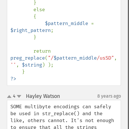
        }

        else

        {

$pattern_middle 
= 
$right_pattern
;

        }

        return 
preg_replace
(
"/
$pattern_middle
/usSD"
, 
''
, 
$string
) );

?>
Hayley Watson
4
8 years ago
¶
up
down
SOME multibyte encodings can safely 
be used in str_replace() and the 
like, others cannot. It's not enough 
to ensure that all the strings 