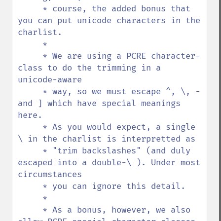
     * course, the added bonus that 
you can put unicode characters in the 
charlist.

     *

     * We are using a PCRE character-
class to do the trimming in a 
unicode-aware

     * way, so we must escape ^, \, - 
and ] which have special meanings 
here.

     * As you would expect, a single 
\ in the charlist is interpretted as

     * "trim backslashes" (and duly 
escaped into a double-\ ). Under most 
circumstances

     * you can ignore this detail.

     *

     * As a bonus, however, we also 