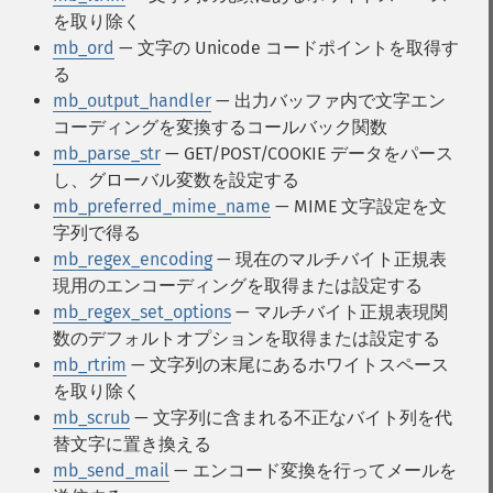
を取り除く
mb_ord
— 文字の Unicode コードポイントを取得す
る
mb_output_handler
— 出力バッファ内で文字エン
コーディングを変換するコールバック関数
mb_parse_str
— GET/POST/COOKIE データをパース
し、グローバル変数を設定する
mb_preferred_mime_name
— MIME 文字設定を文
字列で得る
mb_regex_encoding
— 現在のマルチバイト正規表
現用のエンコーディングを取得または設定する
mb_regex_set_options
— マルチバイト正規表現関
数のデフォルトオプションを取得または設定する
mb_rtrim
— 文字列の末尾にあるホワイトスペース
を取り除く
mb_scrub
— 文字列に含まれる不正なバイト列を代
替文字に置き換える
mb_send_mail
— エンコード変換を行ってメールを