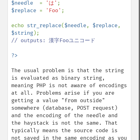
$needle  
= 
'は'
$replace 
= 
'Foo'
;

echo 
str_replace
(
$needle
, 
$replace
, 
$string
// outputs: 漢字Fooユニコード

The usual problem is that the string 
is evaluated as binary string, 
meaning PHP is not aware of encodings 
at all. Problems arise if you are 
getting a value "from outside" 
somewhere (database, POST request) 
and the encoding of the needle and 
the haystack is not the same. That 
typically means the source code is 
not saved in the same encoding as you 