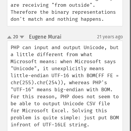
are receiving "from outside". 
Therefore the binary representations 
don't match and nothing happens.
Eugene Murai
20
21 years ago
¶
up
down
PHP can input and output Unicode, but 
a little different from what 
Microsoft means: when Microsoft says 
"Unicode", it unexplicitly means 
little-endian UTF-16 with BOM(FF FE = 
chr(255).chr(254)), whereas PHP's 
"UTF-16" means big-endian with BOM. 
For this reason, PHP does not seem to 
be able to output Unicode CSV file 
for Microsoft Excel. Solving this 
problem is quite simple: just put BOM 
infront of UTF-16LE string.
