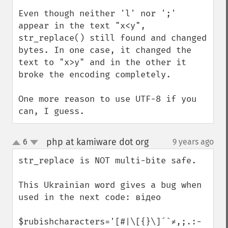
Even though neither 'l' nor ';' 
appear in the text "x<y", 
str_replace() still found and changed 
bytes. In one case, it changed the 
text to "x>y" and in the other it 
broke the encoding completely.

One more reason to use UTF-8 if you 
can, I guess.
php at kamiware dot org
6
9 years ago
¶
up
down
str_replace is NOT multi-bite safe.

This Ukrainian word gives a bug when 
used in the next code: відео

$rubishcharacters='[#|\[{}\]´`≠,;.:-