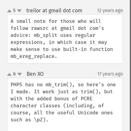
treilor at gmail dot com
5
12 years ago
¶
up
down
A small note for those who will 
follow rawsrc at gmail dot com's 
advice: mb_split uses regular 
expressions, in which case it may 
make sense to use built-in function 
mb_ereg_replace.
Ben XO
6
17 years ago
¶
up
down
PHP5 has no mb_trim(), so here's one 
I made. It work just as trim(), but 
with the added bonus of PCRE 
character classes (including, of 
course, all the useful Unicode ones 
such as \pZ).
