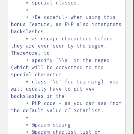
     * special classes.

     *

     * *Be careful* when using this 
bonus feature, as PHP also interprets 
backslashes

     * as escape characters before 
they are even seen by the regex. 
Therefore, to

     * specify '\\s' in the regex 
(which will be converted to the 
special character

     * class '\s' for trimming), you 
will usually have to put *4* 
backslashes in the

     * PHP code - as you can see from 
the default value of $charlist.

     *

     * @param string 

     * @param charlist list of 