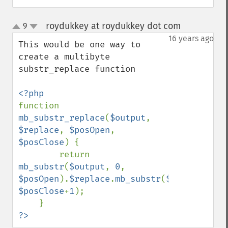
roydukkey at roydukkey dot com
9
¶
up
down
16 years ago
This would be one way to 
create a multibyte 
substr_replace function

function 
mb_substr_replace
(
$output
, 
$replace
, 
$posOpen
, 
$posClose
) {

        return 
mb_substr
(
$output
, 
0
, 
$posOpen
).
$replace
.
mb_substr
(
$output
, 
$posClose
+
1
);

?>