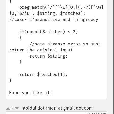
{

    preg_match('/^[^\w]{0,}(.*?)[^\w]
{0,}$/iu', $string, $matches); 
//case-'i'nsensitive and 'u'ngreedy

    if(count($matches) < 2)

    {

        //some strange error so just 
return the original input

        return $string;

    }

    return $matches[1];

}

Hope you like it!
abidul dot rmdn at gmail dot com
2
¶
up
down