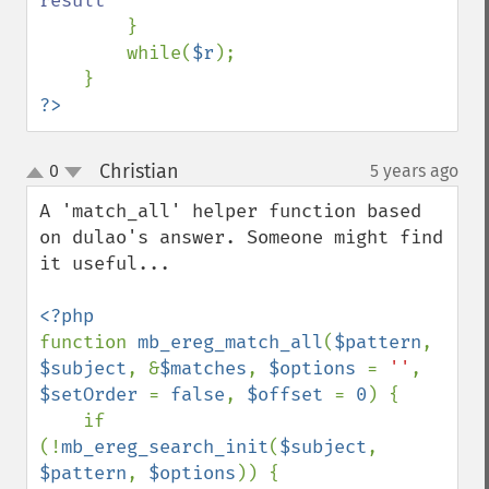
result

}

        while(
$r
);

?>
Christian
0
5 years ago
¶
up
down
A 'match_all' helper function based 
on dulao's answer. Someone might find 
it useful...

function 
mb_ereg_match_all
(
$pattern
, 
$subject
, &
$matches
, 
$options 
= 
''
, 
$setOrder 
= 
false
, 
$offset 
= 
0
) {

    if 
(!
mb_ereg_search_init
(
$subject
, 
$pattern
, 
$options
)) {
