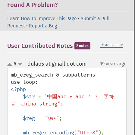
Found A Problem?
Learn How To Improve This Page
•
Submit a Pull
Request
•
Report a Bug
＋
User Contributed Notes
add a note
2 notes
dulao5 at gmail dot com
6
19 years ago
¶
up
down
mb_ereg_search & subpatterns

<?php

    $str 
= 
"中国abc + abc ?!？！字符
＃　china string"
;

$reg 
= 
"\w+"
;

mb_regex_encoding
(
"UTF-8"
);
