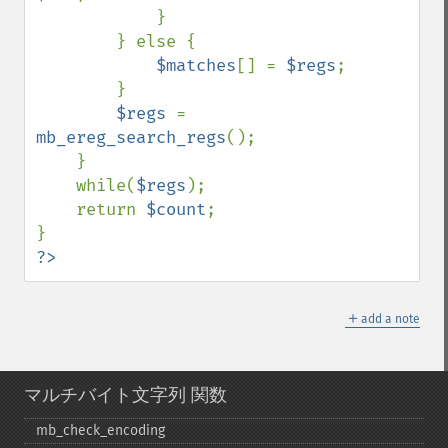
            }

        } else {

$matches
[] = 
$regs
;

        }

$regs 
= 
mb_ereg_search_regs
();

    }

    while(
$regs
);

    return 
$count
;

?>
＋
add a note
マルチバイト文字列 関数
mb_​check_​encoding