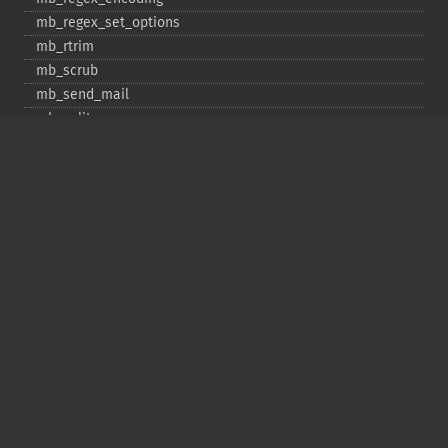
mb_​regex_​set_​options
mb_​rtrim
mb_​scrub
mb_​send_​mail
mb_​split
mb_​str_​pad
mb_​str_​split
mb_​strcut
mb_​strimwidth
mb_​stripos
mb_​stristr
mb_​strlen
mb_​strpos
mb_​strrchr
mb_​strrichr
mb_​strripos
mb_​strrpos
mb_​strstr