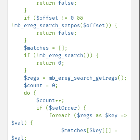
        return 
false
;

    }

    if (
$offset 
!= 
0 
&& 
!
mb_ereg_search_setpos
(
$offset
)) {

        return 
false
;

    }

$matches 
= [];

    if (!
mb_ereg_search
()) {

        return 
0
;

    }

$regs 
= 
mb_ereg_search_getregs
();

$count 
= 
0
;

    do {

$count
++;

        if (
$setOrder
) {

            foreach (
$regs 
as 
$key 
=> 
$val
) {

$matches
[
$key
][] = 
$val
;
