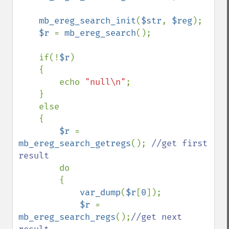
mb_ereg_search_init
(
$str
, 
$reg
);

$r 
= 
mb_ereg_search
();

    if(!
$r
)

    {

        echo 
"null\n"
;

    }

    else

    {

$r 
= 
mb_ereg_search_getregs
(); 
//get first 
result

do

        {

var_dump
(
$r
[
0
]);

$r 
= 
mb_ereg_search_regs
();
//get next 