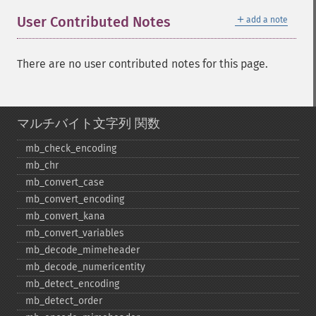
＋
User Contributed Notes
add a note
There are no user contributed notes for this page.
マルチバイト文字列 関数
mb_​check_​encoding
mb_​chr
mb_​convert_​case
mb_​convert_​encoding
mb_​convert_​kana
mb_​convert_​variables
mb_​decode_​mimeheader
mb_​decode_​numericentity
mb_​detect_​encoding
mb_​detect_​order