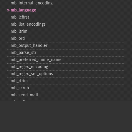
mb_​internal_​encoding
mb_​language
mb_​lcfirst
mb_​list_​encodings
mb_​ltrim
mb_​ord
mb_​output_​handler
mb_​parse_​str
mb_​preferred_​mime_​name
mb_​regex_​encoding
mb_​regex_​set_​options
mb_​rtrim
mb_​scrub
mb_​send_​mail
mb_​split
mb_​str_​pad
mb_​str_​split
mb_​strcut
mb_​strimwidth