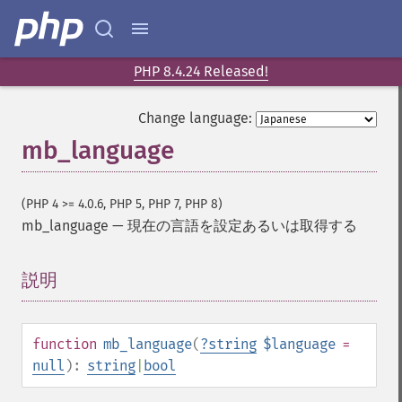
PHP 8.4.24 Released!
Change language:
mb_language
(PHP 4 >= 4.0.6, PHP 5, PHP 7, PHP 8)
mb_language
—
現在の言語を設定あるいは取得する
説明
¶
function
mb_language
(
?
string
$language
=
null
):
string
|
bool