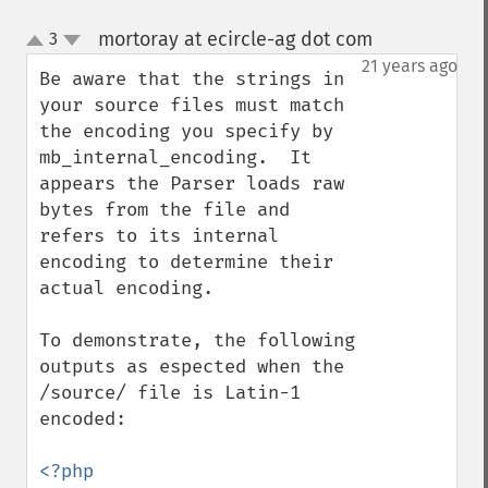
mortoray at ecircle-ag dot com
3
¶
up
down
21 years ago
Be aware that the strings in 
your source files must match 
the encoding you specify by 
mb_internal_encoding.  It 
appears the Parser loads raw 
bytes from the file and 
refers to its internal 
encoding to determine their 
actual encoding.

To demonstrate, the following 
outputs as espected when the 
/source/ file is Latin-1 
encoded:

<?php
