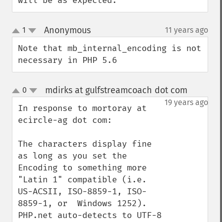
will be as expected.
Anonymous
1
11 years ago
¶
up
down
Note that mb_internal_encoding is not 
necessary in PHP 5.6
mdirks at gulfstreamcoach dot com
0
¶
up
down
19 years ago
In response to mortoray at 
ecircle-ag dot com:

The characters display fine 
as long as you set the 
Encoding to something more 
"Latin 1" compatible (i.e. 
US-ACSII, ISO-8859-1, ISO-
8859-1, or  Windows 1252). 
PHP.net auto-detects to UTF-8