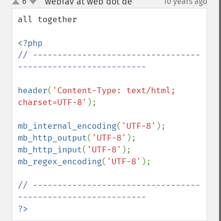
webfav at web dot de
6
10 years ago
¶
up
down
all together 

// ----------------------------------
-------------------------- 

header
(
'Content-Type: text/html; 
charset=UTF-8'
);

mb_internal_encoding
(
'UTF-8'
mb_http_output
(
'UTF-8'
mb_http_input
(
'UTF-8'
mb_regex_encoding
(
'UTF-8'
); 

// ----------------------------------
?>