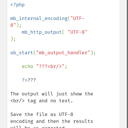
<?php

mb_internal_encoding
(
"UTF-
8"
);

mb_http_output
( 
"UTF-8" 
);

ob_start
(
"mb_output_handler"
);

    echo 
"???<br/>"
;

?>
???

The output will just show the 
<br/> tag and no text.

Save the file as UTF-8 
encoding and then the results 