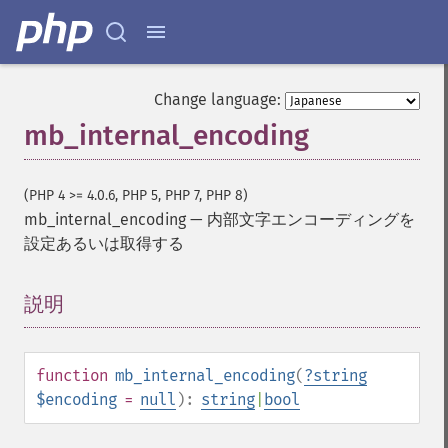
Change language:
mb_internal_encoding
(PHP 4 >= 4.0.6, PHP 5, PHP 7, PHP 8)
mb_internal_encoding
—
内部文字エンコーディングを
設定あるいは取得する
説明
¶
function
mb_internal_encoding
(
?
string
$encoding
=
null
):
string
|
bool