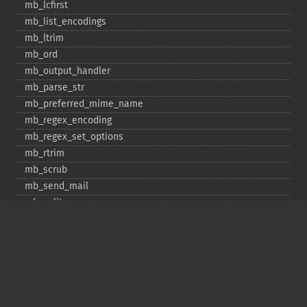
mb_​lcfirst
mb_​list_​encodings
mb_​ltrim
mb_​ord
mb_​output_​handler
mb_​parse_​str
mb_​preferred_​mime_​name
mb_​regex_​encoding
mb_​regex_​set_​options
mb_​rtrim
mb_​scrub
mb_​send_​mail
mb_​split
mb_​str_​pad
mb_​str_​split
mb_​strcut
mb_​strimwidth
mb_​stripos
mb_​stristr