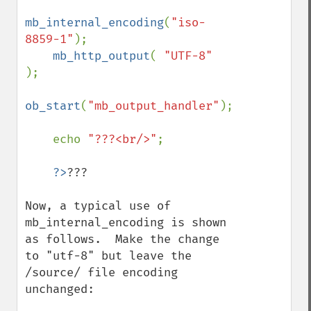
mb_internal_encoding
(
"iso-
8859-1"
);

mb_http_output
( 
"UTF-8" 
);

ob_start
(
"mb_output_handler"
);

    echo 
"???<br/>"
;

?>
???

Now, a typical use of 
mb_internal_encoding is shown 
as follows.  Make the change 
to "utf-8" but leave the 
/source/ file encoding 
unchanged:
