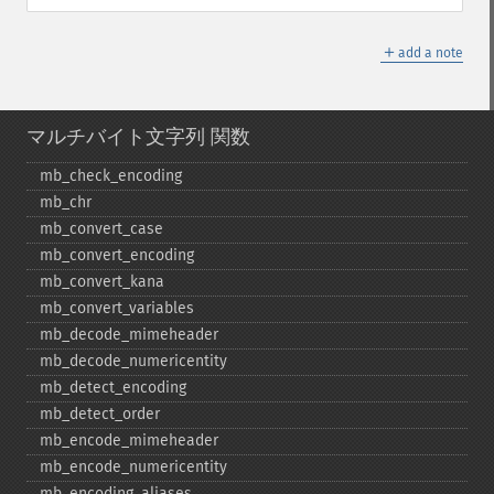
＋
add a note
マルチバイト文字列 関数
mb_​check_​encoding
mb_​chr
mb_​convert_​case
mb_​convert_​encoding
mb_​convert_​kana
mb_​convert_​variables
mb_​decode_​mimeheader
mb_​decode_​numericentity
mb_​detect_​encoding
mb_​detect_​order
mb_​encode_​mimeheader
mb_​encode_​numericentity
mb_​encoding_​aliases