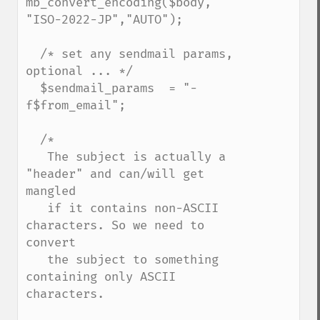
mb_convert_encoding($body, 
"ISO-2022-JP","AUTO");

  /* set any sendmail params, 
optional ... */

  $sendmail_params  = "-
f$from_email";

  /*

   The subject is actually a 
"header" and can/will get 
mangled

   if it contains non-ASCII 
characters. So we need to 
convert

   the subject to something 
containing only ASCII 
characters.
