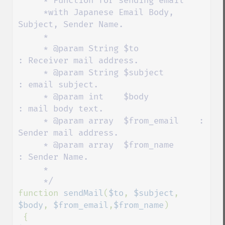
     * Function for sending email 

     *with Japanese Email Body, 
Subject, Sender Name.

     *

     * @param String $to               
: Receiver mail address.

     * @param String $subject          
: email subject.

     * @param int    $body            
: mail body text.

     * @param array  $from_email    : 
Sender mail address.

     * @param array  $from_name      
: Sender Name.

     *

function 
sendMail
(
$to
, 
$subject
, 
$body
, 
$from_email
,
$from_name
)
