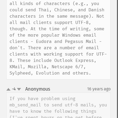
all kinds of characters (e.g., you 
could send Thai, Chinese, and Danish 
characters in the same message). Not 
all mail clients support UTF-8, 
though. At the time of writing, some 
of the more popular Windows email 
clients - Eudora and Pegasus Mail - 
don't. There are a number of email 
clients with working support for UTF-
8. These include Outlook Express, 
KMail, Mozilla, Netscape 6/7, 
Sylpheed, Evolution and others.
Anonymous
-4
16 years ago
¶
up
down
If you have problem using 
mb_send_mail to send utf-8 mails, you 
have to know the following things 
(I've spent hours on the net before 