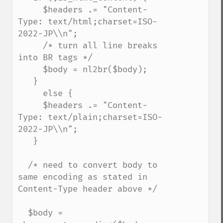
     $headers .= "Content-
Type: text/html;charset=ISO-
2022-JP\\n";

     /* turn all line breaks 
into BR tags */

     $body = nl2br($body);

   }

     else {

     $headers .= "Content-
Type: text/plain;charset=ISO-
2022-JP\\n";

   }

  /* need to convert body to 
same encoding as stated in 
Content-Type header above */

  $body = 