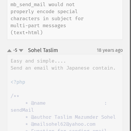
mb_send_mail would not 
properly encode special 
characters in subject for 
multi-part messages 
(text+html)
Sohel Taslim
-5
18 years ago
¶
up
down
Easy and simple....

Send an email with Japanese contain.

<?php

/**

     * @name                    : 
sendMail

     * @author Taslim Mazumder Sohel

     * @mailsohel62@yahoo.com
