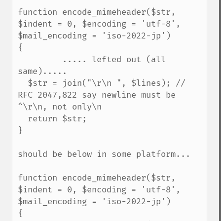
function encode_mimeheader($str, 
$indent = 0, $encoding = 'utf-8', 
$mail_encoding = 'iso-2022-jp')

{

         ..... lefted out (all 
same).....

  $str = join("\r\n ", $lines); // 
RFC 2047,822 say newline must be 
^\r\n, not only\n

  return $str;

}

should be below in some platform...

function encode_mimeheader($str, 
$indent = 0, $encoding = 'utf-8', 
$mail_encoding = 'iso-2022-jp')

{
