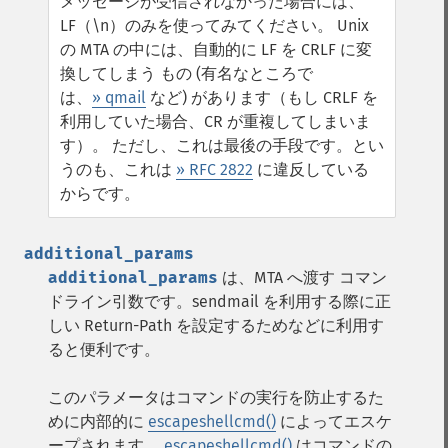
メッセージが受信されなかった場合には、
LF（\n）のみを使ってみてください。 Unix
の MTA の中には、自動的に LF を CRLF に変
換してしまう もの (有名なところで
は、
» qmail
など) があります（もし CRLF を
利用していた場合、CR が重複してしまいま
す）。 ただし、これは最後の手段です。とい
うのも、これは
» RFC 2822
に違反している
からです。
additional_params
additional_params
は、MTA へ渡す コマン
ドライン引数です。sendmail を利用する際に正
しい Return-Path を設定するためなどに利用す
ると便利です。
このパラメータはコマンドの実行を防止するた
めに内部的に
escapeshellcmd()
によってエスケ
ープされます。
escapeshellcmd()
はコマンドの