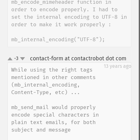
mb_encode_mimeheader function in 
order to encode properly. I had to 
set the internal encoding to UTF-8 in 
order to make it work properly :

mb_internal_encoding("UTF-8");
contact-form at contactrobot dot com
-3
¶
up
down
13 years ago
While using the right tags 
mentioned in other comments 
(mb_internal_encoding, 
Content-Type, etc) ...

mb_send_mail would properly 
encode special characters in 
plain text emails, for both 
subject and message
