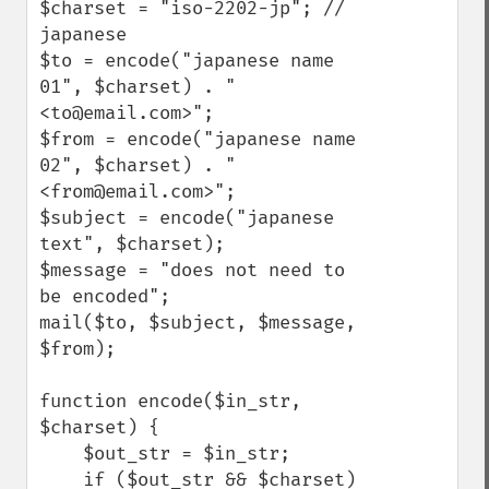
$charset = "iso-2202-jp"; // 
japanese

$to = encode("japanese name 
01", $charset) . " 
<to@email.com>";

$from = encode("japanese name 
02", $charset) . " 
<from@email.com>";

$subject = encode("japanese 
text", $charset);

$message = "does not need to 
be encoded";

mail($to, $subject, $message, 
$from);

function encode($in_str, 
$charset) {

    $out_str = $in_str;

    if ($out_str && $charset) 