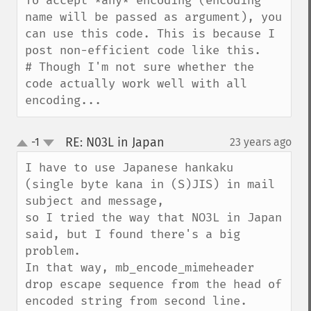
To accept *any* encoding (encoding 
name will be passed as argument), you 
can use this code. This is because I 
post non-efficient code like this.

# Though I'm not sure whether the 
code actually work well with all 
encoding...
RE: N03L in Japan
-1
23 years ago
¶
up
down
I have to use Japanese hankaku 
(single byte kana in (S)JIS) in mail 
subject and message,

so I tried the way that NO3L in Japan 
said, but I found there's a big 
problem.

In that way, mb_encode_mimeheader 
drop escape sequence from the head of 
encoded string from second line.
