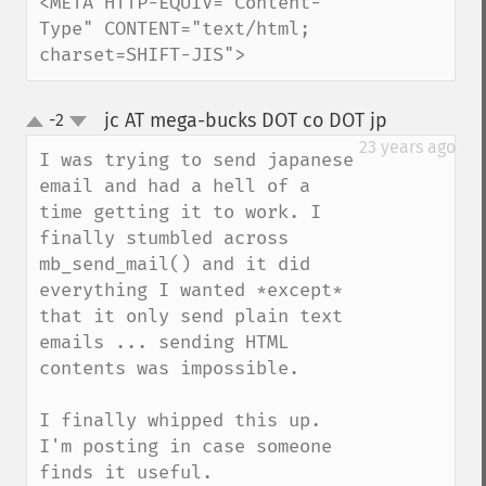
<META HTTP-EQUIV="Content-
Type" CONTENT="text/html; 
charset=SHIFT-JIS">
jc AT mega-bucks DOT co DOT jp
-2
¶
up
down
23 years ago
I was trying to send japanese 
email and had a hell of a 
time getting it to work. I 
finally stumbled across 
mb_send_mail() and it did 
everything I wanted *except* 
that it only send plain text 
emails ... sending HTML 
contents was impossible.

I finally whipped this up. 
I'm posting in case someone 
finds it useful.
