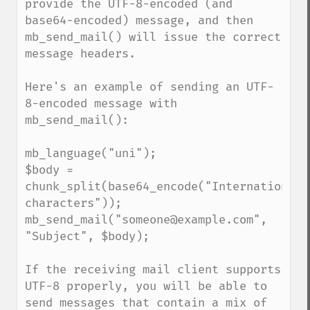
provide the UTF-8-encoded (and 
base64-encoded) message, and then 
mb_send_mail() will issue the correct 
message headers.

Here's an example of sending an UTF-
8-encoded message with 
mb_send_mail():

mb_language("uni");

$body = 
chunk_split(base64_encode("International 
characters"));

mb_send_mail("someone@example.com", 
"Subject", $body);

If the receiving mail client supports 
UTF-8 properly, you will be able to 
send messages that contain a mix of 