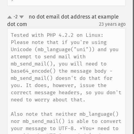
no dot email dot address at example
-2
up
down
dot com
23 years ago
¶
Tested with PHP 4.2.2 on Linux: 
Please note that if you're using 
Unicode (mb_language("uni")) and you 
attempt to send mail with 
mb_send_mail(), you will need to 
base64_encode() the message body - 
mb_send_mail() doesn't do that for 
you. It does, however, issue the 
correct message headers, so you don't 
need to worry about that.

Also note that neither mb_language() 
nor mb_send_mail() is able to convert 
your message to UTF-8. *You* need to 