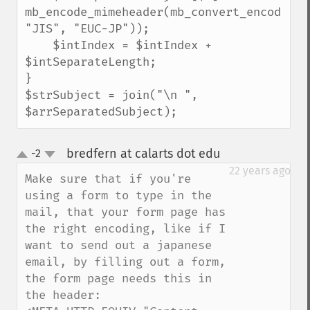
mb_encode_mimeheader(mb_convert_encoding(
"JIS", "EUC-JP"));

    $intIndex = $intIndex + 
$intSeparateLength;

}

$strSubject = join("\n ", 
$arrSeparatedSubject);
bredfern at calarts dot edu
-2
¶
up
down
22 years ago
Make sure that if you're 
using a form to type in the 
mail, that your form page has 
the right encoding, like if I 
want to send out a japanese 
email, by filling out a form, 
the form page needs this in 
the header:
