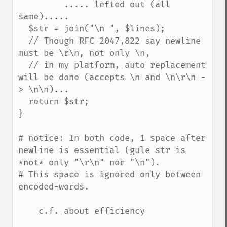
         ..... lefted out (all 
same).....

  $str = join("\n ", $lines);

  // Though RFC 2047,822 say newline 
must be \r\n, not only \n,

  // in my platform, auto replacement 
will be done (accepts \n and \n\r\n -
> \n\n)...

  return $str;

}

# notice: In both code, 1 space after 
newline is essential (gule str is 
*not* only "\r\n" nor "\n").

# This space is ignored only between 
encoded-words.

    c.f. about efficiency
