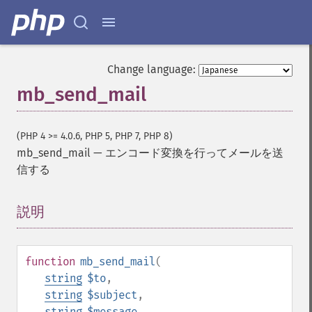
Change language:
mb_send_mail
(PHP 4 >= 4.0.6, PHP 5, PHP 7, PHP 8)
mb_send_mail
—
エンコード変換を行ってメールを送
信する
説明
¶
function
mb_send_mail
(
string
$to
,
string
$subject
,
string
$message
,