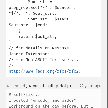
        $out_str = 
preg_replace("/" . $spacer . 
"$/", "", $out_str);

        $out_str = $start . 
$out_str . $end;

    }

    return $out_str;

}

// for details on Message 
Header Extensions 

// for Non-ASCII Text see ...

// 
http://www.faqs.org/rfcs/rfc2047.html
dynamis at skillup dot jp
-1
22 years ago
¶
up
down
# self-fix...

I posted "encode_mimeheader" 
workaround on the day before. But I 