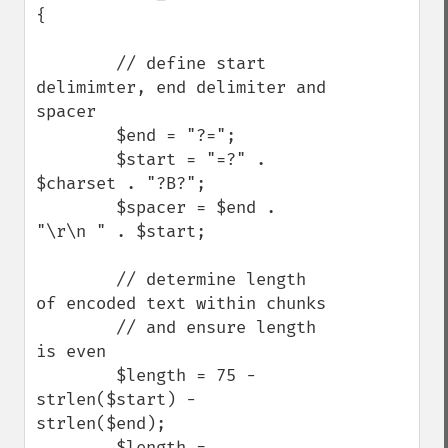
{

        // define start 
delimimter, end delimiter and 
spacer

        $end = "?=";

        $start = "=?" . 
$charset . "?B?";

        $spacer = $end . 
"\r\n " . $start;

        // determine length 
of encoded text within chunks

        // and ensure length 
is even

        $length = 75 - 
strlen($start) - 
strlen($end);

        $length = 