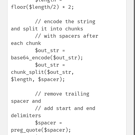
floor($length/2) * 2;

        // encode the string 
and split it into chunks 

        // with spacers after 
each chunk

        $out_str = 
base64_encode($out_str);

        $out_str = 
chunk_split($out_str, 
$length, $spacer);

        // remove trailing 
spacer and 

        // add start and end 
delimiters

        $spacer = 
preg_quote($spacer);
