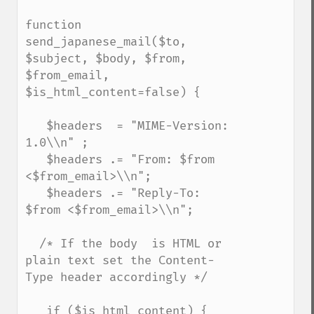
function 
send_japanese_mail($to, 
$subject, $body, $from, 
$from_email, 
$is_html_content=false) {

   $headers  = "MIME-Version: 
1.0\\n" ;

   $headers .= "From: $from 
<$from_email>\\n";

   $headers .= "Reply-To: 
$from <$from_email>\\n";

  /* If the body  is HTML or 
plain text set the Content-
Type header accordingly */

   if ($is_html_content) {
