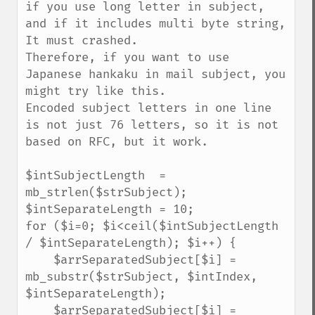
if you use long letter in subject, 
and if it includes multi byte string, 
It must crashed.

Therefore, if you want to use 
Japanese hankaku in mail subject, you 
might try like this.

Encoded subject letters in one line 
is not just 76 letters, so it is not 
based on RFC, but it work.

$intSubjectLength  = 
mb_strlen($strSubject);

$intSeparateLength = 10;

for ($i=0; $i<ceil($intSubjectLength 
/ $intSeparateLength); $i++) {

    $arrSeparatedSubject[$i] = 
mb_substr($strSubject, $intIndex, 
$intSeparateLength);

    $arrSeparatedSubject[$i] = 