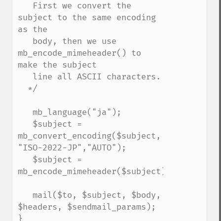
   First we convert the 
subject to the same encoding 
as the

   body, then we use 
mb_encode_mimeheader() to 
make the subject

   line all ASCII characters.

  */

   mb_language("ja");

   $subject = 
mb_convert_encoding($subject, 
"ISO-2022-JP","AUTO");

   $subject = 
mb_encode_mimeheader($subject);

   mail($to, $subject, $body, 
$headers, $sendmail_params);

}