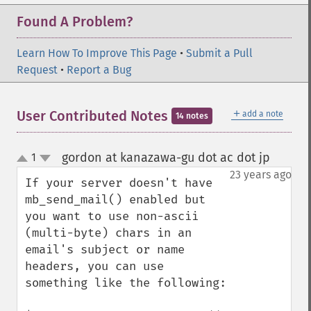
Found A Problem?
Learn How To Improve This Page
•
Submit a Pull
Request
•
Report a Bug
＋
User Contributed Notes
add a note
14 notes
gordon at kanazawa-gu dot ac dot jp
1
¶
up
down
23 years ago
If your server doesn't have 
mb_send_mail() enabled but 
you want to use non-ascii 
(multi-byte) chars in an 
email's subject or name 
headers, you can use 
something like the following:
