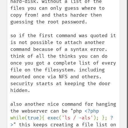
hard-disk. without a list of the 
files you can only guess where to 
copy from! and thats harder then 
guessing the root password. 

so if the first command was quoted it 
is not possible to attach another 
command because of a syntax error. 
think of all the thinks you can do 
once you got a complete list of every 
file on the filesystem. including 
mounted once via NFS and others. 
security starts at keeping the door 
hidden.

also another nice command for hanging 
the webserver can be "php 
<?php 
while(
true
){ 
exec
(
'ls / -als'
); }; 
?
>
" this keeps creating a file list on 