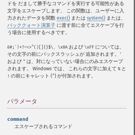
ドを だまして勝手なコマンドを実行する可能性がある
文字をエスケープします。 この関数は、ユーザーに入
力されたデータを関数
exec()
または
system()
または、
バッククォート演算子
に渡す前に全てエスケープを行
う場合に使用するべきです。
、
および
については、
&#;`|*?~<>^()[]{}$\
\x0A
\xFF
その文字の前にバックスラッシュが 追加されます。
'
および
は、対になっていない場合にのみエスケープ
"
されます。 Windows では、 これらの文字に加えて
と
%
の前にキャレット (
) が付加されます。
!
^
パラメータ
¶
command
エスケープされるコマンド