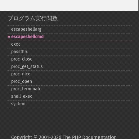
プログラム実行関数
escapeshellarg
escapeshellcmd
exec
passthru
proc_​close
proc_​get_​status
proc_​nice
proc_​open
proc_​terminate
shell_​exec
system
Copyright © 2001-2026 The PHP Documentation