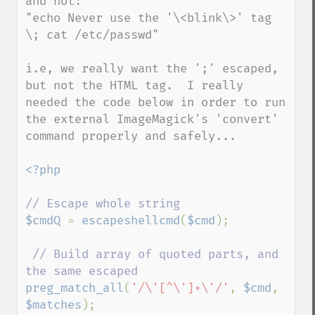
and not:

"echo Never use the '\<blink\>' tag 
\; cat /etc/passwd"

i.e, we really want the ';' escaped, 
but not the HTML tag.  I really 
needed the code below in order to run 
the external ImageMagick's 'convert' 
command properly and safely...

<?php

$cmdQ 
= 
escapeshellcmd
(
$cmd
);

// Build array of quoted parts, and 
preg_match_all
(
'/\'[^\']+\'/'
, 
$cmd
, 
$matches