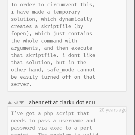
In order to circumvent this, 
i have made a temporary 
solution, which dynamically 
creates a skriptfile (by 
fopen), which just contains 
the whole command with 
arguments, and then execute 
that skriptfile. i dont like 
that solution, but in the 
other hand, safe_mode cannot 
be easily turned off on that 
server.
abennett at clarku dot edu
-3
¶
up
down
20 years ago
I've got a php script that 
needs to pass a username and 
password via exec to a perl 