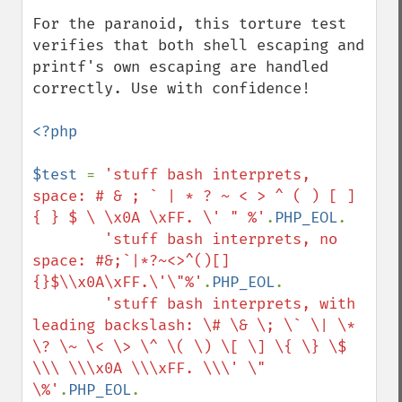
For the paranoid, this torture test 
verifies that both shell escaping and 
printf's own escaping are handled 
correctly. Use with confidence!

<?php

$test 
= 
'stuff bash interprets, 
space: # & ; ` | * ? ~ < > ^ ( ) [ ] 
{ } $ \ \x0A \xFF. \' " %'
.
PHP_EOL
.

'stuff bash interprets, no 
space: #&;`|*?~<>^()[]
{}$\\x0A\xFF.\'\"%'
.
PHP_EOL
.

'stuff bash interprets, with 
leading backslash: \# \& \; \` \| \* 
\? \~ \< \> \^ \( \) \[ \] \{ \} \$ 
\\\ \\\x0A \\\xFF. \\\' \" 
\%'
.
PHP_EOL
.
