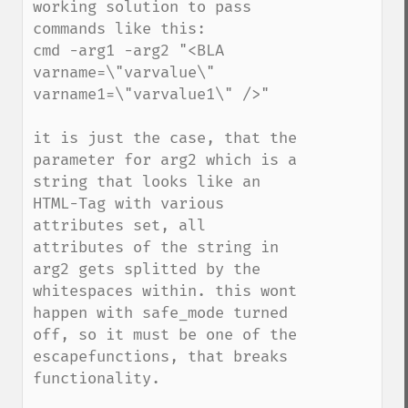
working solution to pass 
commands like this:

cmd -arg1 -arg2 "<BLA 
varname=\"varvalue\" 
varname1=\"varvalue1\" />"

it is just the case, that the 
parameter for arg2 which is a 
string that looks like an 
HTML-Tag with various 
attributes set, all 
attributes of the string in 
arg2 gets splitted by the 
whitespaces within. this wont 
happen with safe_mode turned 
off, so it must be one of the 
escapefunctions, that breaks 
functionality. 
