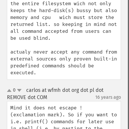
the entire filesystem wich not only 
keeps the hard-disk(s) bussy but also 
memory and cpu   wich must store the 
returned list. so keeping in mind not 
all command accepted from users can 
be used blind. 

actualy never accept any command from 
external sources only proven built-in 
predefined commands should be 
executed.
carlos at wfmh dot org dot pl dot
0
up
down
REMOVE dot COM
16 years ago
¶
Mind it does not escape ! 
(exclamation mark). So if you want to 
i.e. printf() commands for later use 
in shell (i.e. by pasting to the 