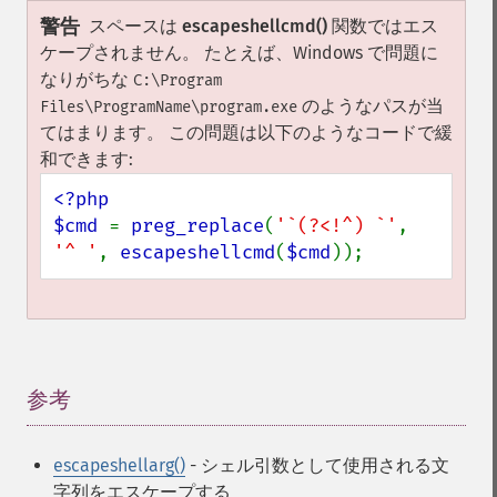
警告
スペースは
escapeshellcmd()
関数ではエス
ケープされません。 たとえば、Windows で問題に
なりがちな
C:\Program
のようなパスが当
Files\ProgramName\program.exe
てはまります。 この問題は以下のようなコードで緩
和できます:
<?php

$cmd 
= 
preg_replace
(
'`(?<!^) `'
, 
'^ '
, 
escapeshellcmd
(
$cmd
));
参考
¶
escapeshellarg()
- シェル引数として使用される文
字列をエスケープする