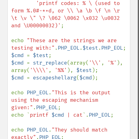
'printf codes: % \ (used to 
form %.0#-*+d, or \\ \a \b \f \n \r 
\t \v \" \? \062 \0062 \x032 \u0032 
and \U00000032)'
;

echo 
"These are the strings we are 
testing with:"
.
PHP_EOL
.
$test
.
PHP_EOL
$cmd 
= 
$test
$cmd 
= 
str_replace
(array(
'\\'
, 
'%'
), 
array(
'\\\\'
, 
'%%'
), 
$test
$cmd 
= 
escapeshellarg
(
$cmd
);

echo 
PHP_EOL
.
"This is the output 
using the escaping mechanism 
given:"
.
PHP_EOL
;

echo `
printf 
$cmd
 | cat
`.
PHP_EOL
;

echo 
PHP_EOL
.
"They should match 
exactly"
.
PHP_EOL