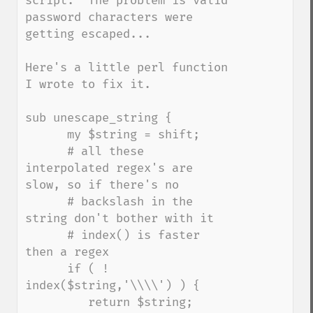
script.  The problem is valid 
password characters were 
getting escaped...

Here's a little perl function 
I wrote to fix it.

sub unescape_string {

      my $string = shift;

      # all these 
interpolated regex's are 
slow, so if there's no

      # backslash in the 
string don't bother with it

      # index() is faster 
then a regex

      if ( ! 
index($string,'\\\\') ) {

         return $string;
