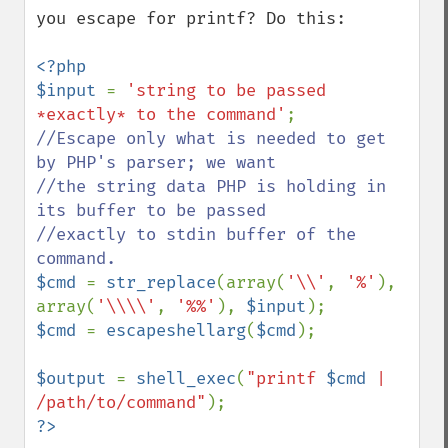
you escape for printf? Do this:

<?php

$input 
= 
'string to be passed 
*exactly* to the command'
//Escape only what is needed to get 
by PHP's parser; we want

//the string data PHP is holding in 
its buffer to be passed

//exactly to stdin buffer of the 
$cmd 
= 
str_replace
(array(
'\\'
, 
'%'
), 
array(
'\\\\'
, 
'%%'
), 
$input
$cmd 
= 
escapeshellarg
(
$cmd
);

$output 
= 
shell_exec
(
"printf 
$cmd
 | 
/path/to/command"