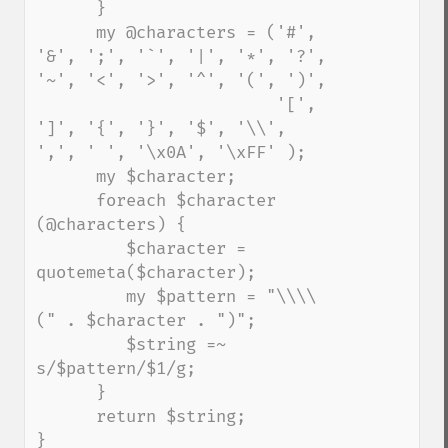
      }

      my @characters = ('#', 
'&', ';', '`', '|', '*', '?', 
'~', '<', '>', '^', '(', ')',

                        '[', 
']', '{', '}', '$', '\\', 
',', ' ', '\x0A', '\xFF' );

      my $character;

      foreach $character 
(@characters) {

         $character = 
quotemeta($character);

         my $pattern = "\\\\
(" . $character . ")";

         $string =~ 
s/$pattern/$1/g;

      }

      return $string;

}
