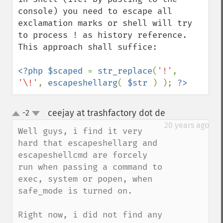
console) you need to escape all 
exclamation marks or shell will try 
to process ! as history reference. 
This approach shall suffice:

<?php $scaped 
= 
str_replace
(
'!'
, 
'\!'
, 
escapeshellarg
( 
$str 
) ); 
?>
ceejay at trashfactory dot de
-2
¶
up
down
20 years ago
Well guys, i find it very 
hard that escapeshellarg and 
escapeshellcmd are forcely 
run when passing a command to 
exec, system or popen, when 
safe_mode is turned on.

Right now, i did not find any 