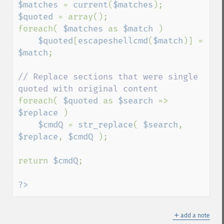
$matches 
= 
current
(
$matches
$quoted 
= array();

foreach( 
$matches 
as 
$match 
)

$quoted
[
escapeshellcmd
(
$match
)] = 
$match
;

// Replace sections that were single 
foreach( 
$quoted 
as 
$search 
=> 
$replace 
)

$cmdQ 
= 
str_replace
( 
$search
, 
$replace
, 
$cmdQ 
);

return 
$cmdQ
;

?>
＋
add a note