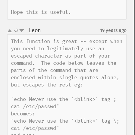
Hope this is useful.
Leon
-3
19 years ago
¶
up
down
This function is great -- except when 
you need to legitimately use an 
escaped character as part of your 
command.  The code below leaves the 
parts of the command that are 
enclosed within single quotes alone, 
but escapes the rest eg:

"echo Never use the '<blink>' tag ; 
cat /etc/passwd"

becomes:

"echo Never use the '<blink>' tag \; 
cat /etc/passwd"
