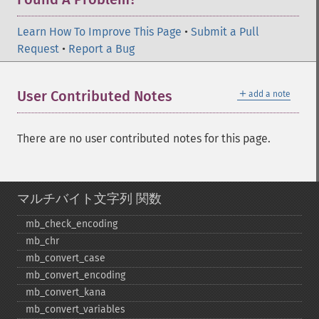
Learn How To Improve This Page
•
Submit a Pull
Request
•
Report a Bug
＋
User Contributed Notes
add a note
There are no user contributed notes for this page.
マルチバイト文字列 関数
mb_​check_​encoding
mb_​chr
mb_​convert_​case
mb_​convert_​encoding
mb_​convert_​kana
mb_​convert_​variables