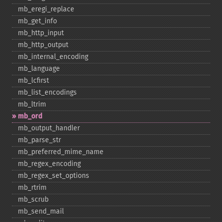
mb_​eregi_​replace
mb_​get_​info
mb_​http_​input
mb_​http_​output
mb_​internal_​encoding
mb_​language
mb_​lcfirst
mb_​list_​encodings
mb_​ltrim
mb_​ord
mb_​output_​handler
mb_​parse_​str
mb_​preferred_​mime_​name
mb_​regex_​encoding
mb_​regex_​set_​options
mb_​rtrim
mb_​scrub
mb_​send_​mail