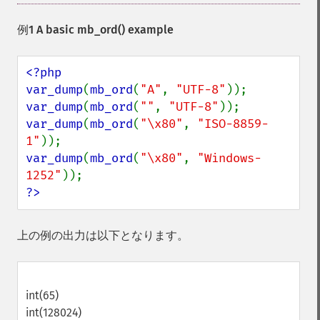
例1 A basic
mb_ord()
example
<?php

var_dump
(
mb_ord
(
"A"
, 
"UTF-8"
var_dump
(
mb_ord
(
""
, 
"UTF-8"
var_dump
(
mb_ord
(
"\x80"
, 
"ISO-8859-
1"
var_dump
(
mb_ord
(
"\x80"
, 
"Windows-
1252"
?>
上の例の出力は以下となります。
int(65)
int(128024)