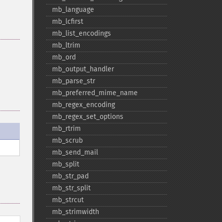
mb_​language
mb_​lcfirst
mb_​list_​encodings
mb_​ltrim
mb_​ord
mb_​output_​handler
mb_​parse_​str
mb_​preferred_​mime_​name
mb_​regex_​encoding
mb_​regex_​set_​options
mb_​rtrim
mb_​scrub
mb_​send_​mail
mb_​split
mb_​str_​pad
mb_​str_​split
mb_​strcut
mb_​strimwidth