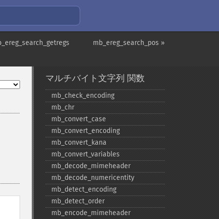
_ereg_search_getregs
mb_ereg_search_pos »
マルチバイト文字列 関数
mb_​check_​encoding
mb_​chr
mb_​convert_​case
mb_​convert_​encoding
mb_​convert_​kana
mb_​convert_​variables
mb_​decode_​mimeheader
mb_​decode_​numericentity
mb_​detect_​encoding
mb_​detect_​order
=
mb_​encode_​mimeheader