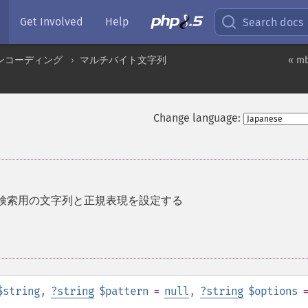
Get Involved
Help
Search docs
ンコーディング
マルチバイト文字列
« mb
Change language:
検索用の文字列と正規表現を設定する
$string
,
?
string
$pattern
=
null
,
?
string
$options