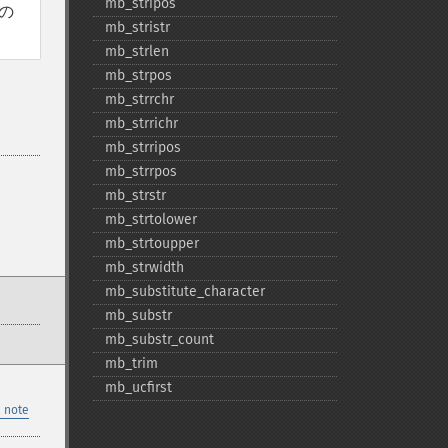
mb_​stripos
の
mb_​stristr
mb_​strlen
mb_​strpos
mb_​strrchr
mb_​strrichr
mb_​strripos
mb_​strrpos
mb_​strstr
mb_​strtolower
mb_​strtoupper
mb_​strwidth
mb_​substitute_​character
mb_​substr
mb_​substr_​count
mb_​trim
mb_​ucfirst
 note