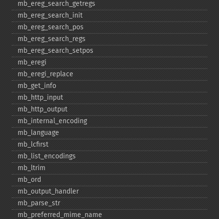
mb_​ereg_​search_​getregs
mb_​ereg_​search_​init
mb_​ereg_​search_​pos
mb_​ereg_​search_​regs
mb_​ereg_​search_​setpos
mb_​eregi
mb_​eregi_​replace
mb_​get_​info
mb_​http_​input
mb_​http_​output
mb_​internal_​encoding
mb_​language
mb_​lcfirst
mb_​list_​encodings
mb_​ltrim
mb_​ord
mb_​output_​handler
mb_​parse_​str
mb_​preferred_​mime_​name