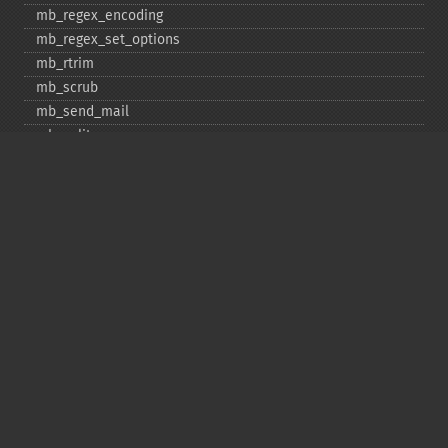
mb_​regex_​encoding
mb_​regex_​set_​options
mb_​rtrim
mb_​scrub
mb_​send_​mail
mb_​split
mb_​str_​pad
mb_​str_​split
mb_​strcut
mb_​strimwidth
mb_​stripos
mb_​stristr
mb_​strlen
mb_​strpos
mb_​strrchr
mb_​strrichr
mb_​strripos
mb_​strrpos
mb_​strstr