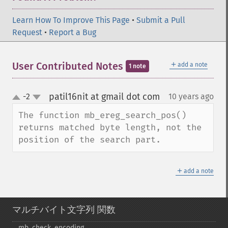
Learn How To Improve This Page
•
Submit a Pull
Request
•
Report a Bug
＋
User Contributed Notes
add a note
1 note
patil16nit at gmail dot com
-2
10 years ago
¶
up
down
The function mb_ereg_search_pos() 
returns matched byte length, not the 
position of the search part.
＋
add a note
マルチバイト文字列 関数
mb_​check_​encoding