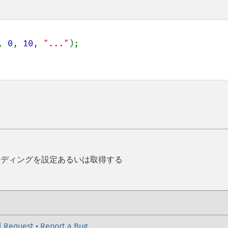
, 
0
, 
10
, 
"..."
ーディングを設定あるいは取得する
l Request
•
Report a Bug