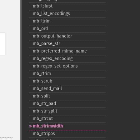
mb_​lcfirst
mb_​list_​encodings
mb_​ltrim
mb_​ord
mb_​output_​handler
mb_​parse_​str
mb_​preferred_​mime_​name
mb_​regex_​encoding
mb_​regex_​set_​options
mb_​rtrim
mb_​scrub
mb_​send_​mail
、
mb_​split
mb_​str_​pad
mb_​str_​split
mb_​strcut
mb_​strimwidth
mb_​stripos