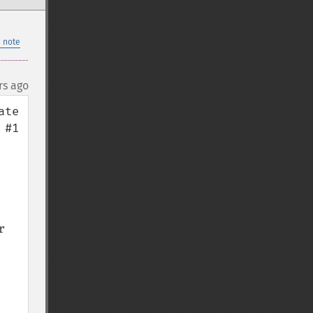
 note
rs ago
te 
#1 
 