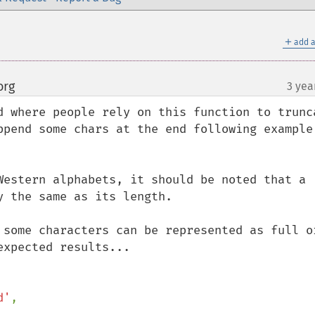
＋
add a
org
3 yea
¶
d where people rely on this function to trunca
ppend some chars at the end following example 
Western alphabets, it should be noted that a 
 the same as its length.

 some characters can be represented as full or
xpected results...

d'
,
