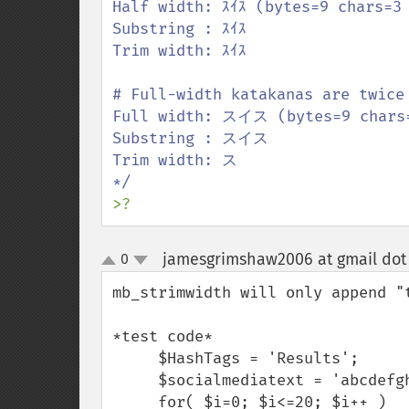
Half width: ｽｲｽ (bytes=9 chars=3 
Substring : ｽｲｽ

Trim width: ｽｲｽ

# Full-width katakanas are twice
Full width: スイス (bytes=9 chars=
Substring : スイス

Trim width: ス

>?
jamesgrimshaw2006 at gmail dot
0
up
down
mb_strimwidth will only append "
*test code*

     $HashTags = 'Results';

     $socialmediatext = 'abcdefghijklmnopqrstuvwxyz';

     for( $i=0; $i<=20; $i++ )
