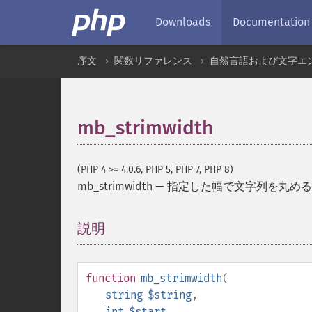
Downloads
Documentation
序文
関数リファレンス
自然言語および文字エ
mb_strimwidth
(PHP 4 >= 4.0.6, PHP 5, PHP 7, PHP 8)
mb_strimwidth
—
指定した幅で文字列を丸める
説明
¶
function
mb_strimwidth
(
string
$string
,
int
$start
,