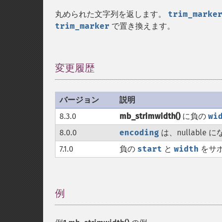
丸められた文字列を返します。
trim_marke
trim_marker
で置き換えます。
変更履歴
¶
バージョン
説明
8.3.0
mb_strimwidth()
に負の
wi
8.0.0
encoding
は、nullable
7.1.0
負の
start
と
width
をサ
例
¶