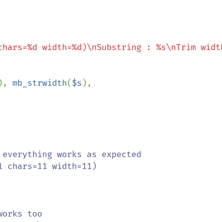
chars=%d width=%d)\nSubstring : %s\nTrim width
), 
mb_strwidth
(
$s
),

everything works as expected

 chars=11 width=11)

orks too
