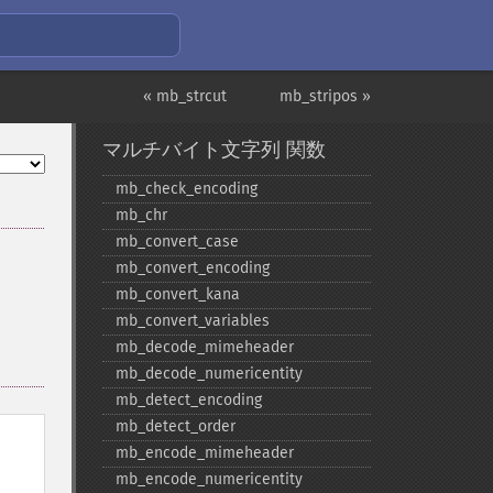
« mb_strcut
mb_stripos »
マルチバイト文字列 関数
mb_​check_​encoding
mb_​chr
mb_​convert_​case
mb_​convert_​encoding
mb_​convert_​kana
mb_​convert_​variables
mb_​decode_​mimeheader
mb_​decode_​numericentity
mb_​detect_​encoding
mb_​detect_​order
mb_​encode_​mimeheader
mb_​encode_​numericentity