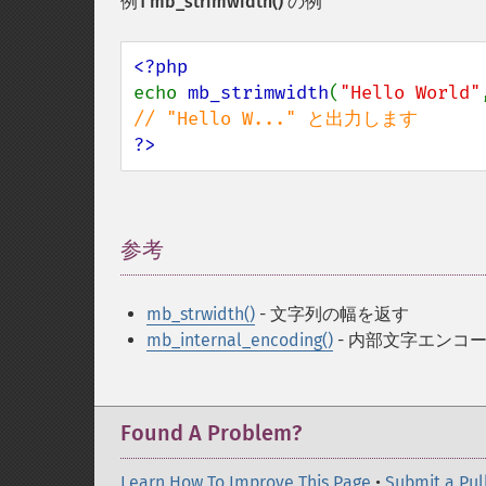
例1
mb_strimwidth()
の例
echo 
mb_strimwidth
(
"Hello World"
?>
参考
¶
mb_strwidth()
- 文字列の幅を返す
mb_internal_encoding()
- 内部文字エンコ
Found A Problem?
Learn How To Improve This Page
•
Submit a Pul