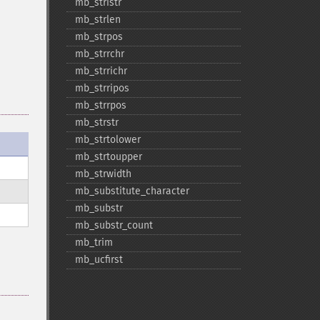
mb_​stristr
mb_​strlen
mb_​strpos
mb_​strrchr
mb_​strrichr
mb_​strripos
mb_​strrpos
mb_​strstr
mb_​strtolower
mb_​strtoupper
mb_​strwidth
mb_​substitute_​character
mb_​substr
mb_​substr_​count
mb_​trim
mb_​ucfirst