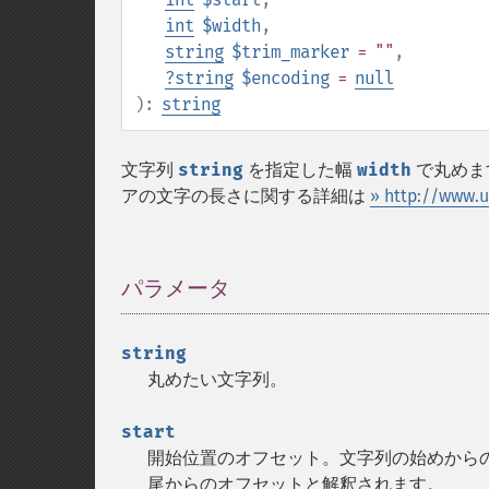
int
$width
,
string
$trim_marker
= ""
,
?
string
$encoding
=
null
):
string
文字列
string
を指定した幅
width
で丸めま
アの文字の長さに関する詳細は
» http://www.u
パラメータ
¶
string
丸めたい文字列。
start
開始位置のオフセット。文字列の始めからの文
尾からのオフセットと解釈されます。