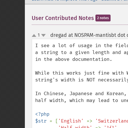
User Contributed Notes
2 notes
dregad at NOSPAM-mantisbt dot 
1
up
down
I see a lot of usage in the fiel
a string to a given length and a
in the above documentation.

While this works just fine with 
string's width is NOT necessarily
In Chinese, Japanese and Korean,
half width, which may lead to une
<?php

$str 
= [
'English' 
=> 
'Switzerlan
'Half width' 
=> 
'ｽｲｽ'
,
