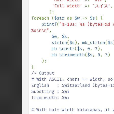
'Full width' 
=> 
'スイス'
,

       ];

foreach (
$str 
as 
$w 
=> 
$s
) {

printf
(
"%-10s: %s (bytes=%d 
%s\n\n"
,

$w
, 
$s
,

strlen
(
$s
), 
mb_strlen
(
$s
mb_substr
(
$s
, 
0
, 
3
),

mb_strimwidth
(
$s
, 
0
, 
3
)

    );

/* Output

# With ASCII, chars == width, so 
English   : Switzerland (bytes=11
Substring : Swi

Trim width: Swi

# With half-width katakanas, it w