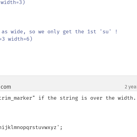
width=3)

 as wide, so we only get the 1st 'su' !

3 width=6)

 com
2 yea
¶
trim_marker" if the string is over the width.
