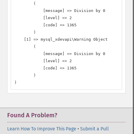
        (

            [message] => Division by 0

            [level] => 2

            [code] => 1365

        )

    [1] => mysql_xdevapi\Warning Object

        (

            [message] => Division by 0

            [level] => 2

            [code] => 1365

        )

)
Found A Problem?
Learn How To Improve This Page
•
Submit a Pull