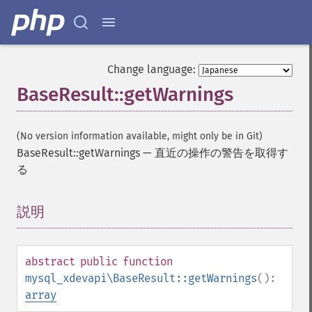
Change language:
BaseResult::getWarnings
(No version information available, might only be in Git)
BaseResult::getWarnings
—
直近の操作の警告を取得す
る
説明
¶
abstract
public
function
mysql_xdevapi\BaseResult::getWarnings
():
array