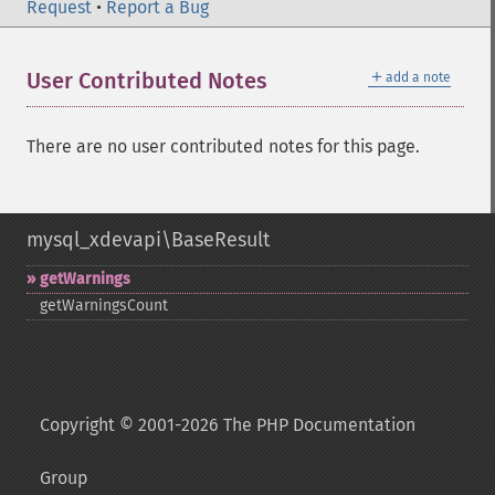
Request
•
Report a Bug
＋
User Contributed Notes
add a note
There are no user contributed notes for this page.
mysql_xdevapi\BaseResult
getWarnings
getWarningsCount
Copyright © 2001-2026 The PHP Documentation
Group