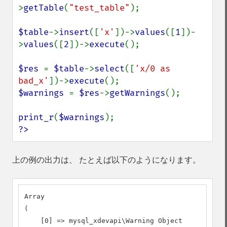
>
getTable
(
"test_table"
);

$table
->
insert
([
'x'
])->
values
([
1
])-
>
values
([
2
])->
execute
();

$res 
= 
$table
->
select
([
'x/0 as 
bad_x'
])->
execute
$warnings 
= 
$res
->
getWarnings
();

print_r
(
$warnings
?>
上の例の出力は、 たとえば以下のようになります。
Array

(

    [0] => mysql_xdevapi\Warning Object
