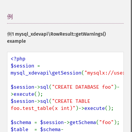
例
¶
例1
mysql_xdevapi\RowResult::getWarnings()
example
<?php

$session 
= 
mysql_xdevapi\getSession
(
"mysqlx://user:p
$session
->
sql
(
"CREATE DATABASE foo"
)-
>
execute
$session
->
sql
(
"CREATE TABLE 
foo.test_table(x int)"
)->
execute
();

$schema 
= 
$session
->
getSchema
(
"foo"
$table  
= 
$schema
-