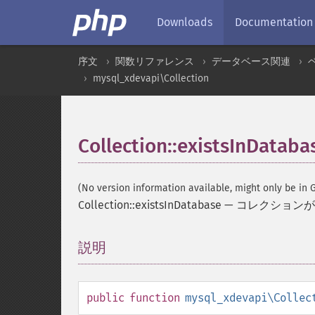
Downloads
Documentation
序文
関数リファレンス
データベース関連
mysql_xdevapi\Collection
Collection::existsInDataba
(No version information available, might only be in G
Collection::existsInDatabase
—
コレクションが
説明
¶
public
function
mysql_xdevapi\Collec