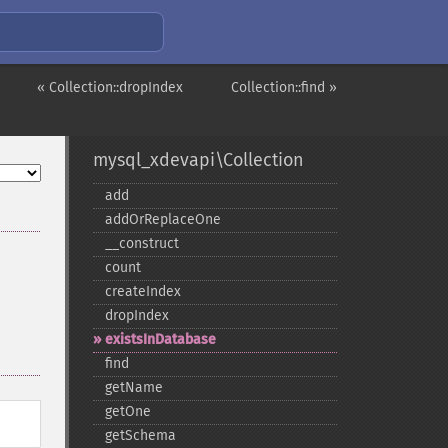
« Collection::dropIndex
Collection::find »
mysql_xdevapi\Collection
add
addOrReplaceOne
_​_​construct
count
createIndex
dropIndex
existsInDatabase
find
getName
getOne
getSchema