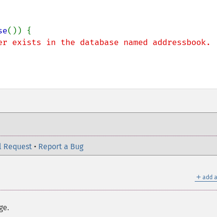
se
()) {

er exists in the database named addressbook. 
l Request
•
Report a Bug
＋
add a
ge.