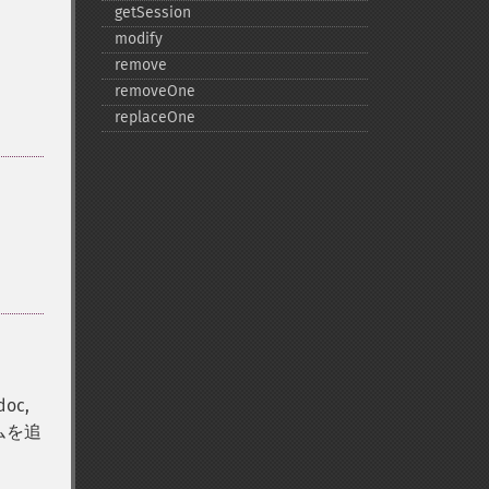
getSession
modify
remove
removeOne
replaceOne
oc,
ムを追