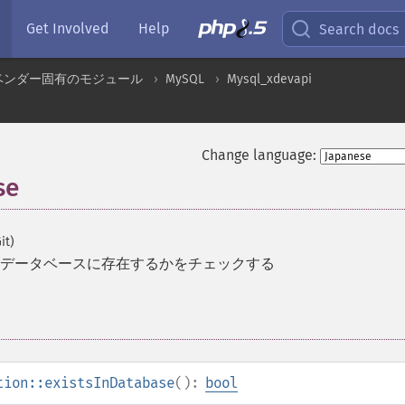
Get Involved
Help
Search docs
ベンダー固有のモジュール
MySQL
Mysql_xdevapi
Change language:
se
it)
データベースに存在するかをチェックする
tion::existsInDatabase
():
bool