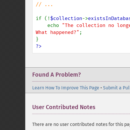
// ...

if (!
$collection
->
existsInDataba
    echo 
"The collection no long
What happened?"
;

?>
Found A Problem?
Learn How To Improve This Page
•
Submit a Pul
User Contributed Notes
There are no user contributed notes for this pa