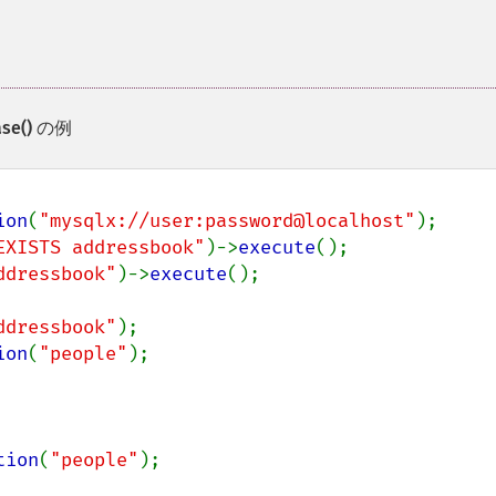
se()
の例
ion
(
"mysqlx://user:password@localhost"
EXISTS addressbook"
)->
execute
ddressbook"
)->
execute
();

ddressbook"
ion
(
"people"
);

tion
(
"people"
);
