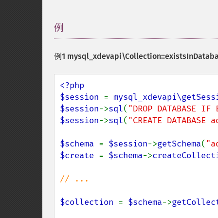
例
¶
例1
mysql_xdevapi\Collection::existsInDataba
<?php

$session 
= 
mysql_xdevapi\getSess
$session
->
sql
(
"DROP DATABASE IF 
$session
->
sql
(
"CREATE DATABASE a
$schema 
= 
$session
->
getSchema
(
"a
$create 
= 
$schema
->
createCollect
// ...

$collection 
= 
$schema
->
getCollec