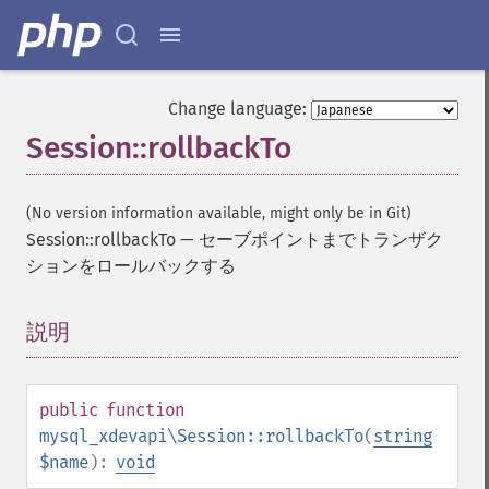
Change language:
Session::rollbackTo
(No version information available, might only be in Git)
Session::rollbackTo
—
セーブポイントまでトランザク
ションをロールバックする
説明
¶
public
function
mysql_xdevapi\Session::rollbackTo
(
string
$name
):
void