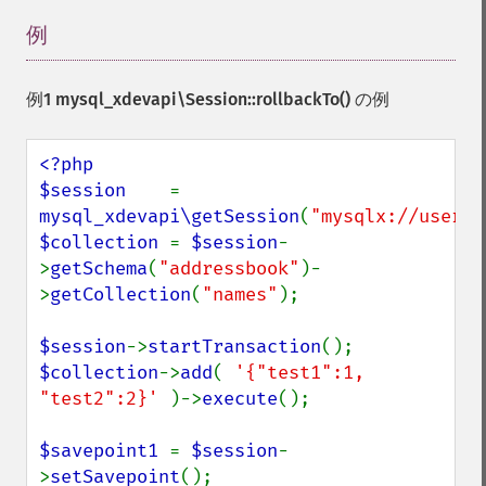
例
¶
例1
mysql_xdevapi\Session::rollbackTo()
の例
<?php

$session    
= 
mysql_xdevapi\getSession
(
"mysqlx://user:p
$collection 
= 
$session
-
>
getSchema
(
"addressbook"
)-
>
getCollection
(
"names"
);

$session
->
startTransaction
$collection
->
add
( 
'{"test1":1, 
"test2":2}' 
)->
execute
();

$savepoint1 
= 
$session
-
>
setSavepoint
();
