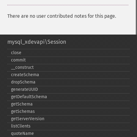
There are no user contributed notes for this page.
mysql_xdevapi\Session
close
commit
_​_​construct
createSchema
dropSchema
generateUUID
getDefaultSchema
getSchema
getSchemas
getServerVersion
listClients
quoteName