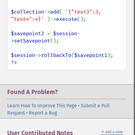
$collection
->
add
( 
'{"test3":3, 
"test4":4}' 
)->
execute
();

$savepoint2 
= 
$session
-
>
setSavepoint
();

$session
->
rollbackTo
(
$savepoint1
?>
Found A Problem?
Learn How To Improve This Page
•
Submit a Pull
Request
•
Report a Bug
＋
User Contributed Notes
add a note