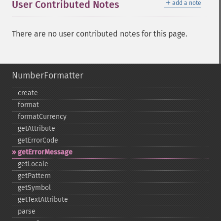
＋
User Contributed Notes
add a note
There are no user contributed notes for this page.
NumberFormatter
create
format
formatCurrency
getAttribute
getErrorCode
getErrorMessage
getLocale
getPattern
getSymbol
getTextAttribute
parse