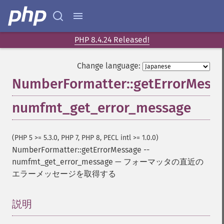
PHP 8.4.24 Released!
Change language:
NumberFormatter::getErrorMess
numfmt_get_error_message
(PHP 5 >= 5.3.0, PHP 7, PHP 8, PECL intl >= 1.0.0)
NumberFormatter::getErrorMessage
--
numfmt_get_error_message
—
フォーマッタの直近の
エラーメッセージを取得する
説明
¶