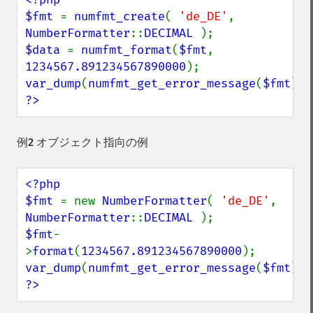
$fmt 
= 
numfmt_create
( 
'de_DE'
, 
NumberFormatter
::
DECIMAL 
$data 
= 
numfmt_format
(
$fmt
, 
1234567.891234567890000
var_dump
(
numfmt_get_error_message
(
$fmt
?>
例2 オブジェクト指向の例
<?php

$fmt 
= new 
NumberFormatter
( 
'de_DE'
, 
NumberFormatter
::
DECIMAL 
$fmt
-
>
format
(
1234567.891234567890000
var_dump
(
numfmt_get_error_message
(
$fmt
?>