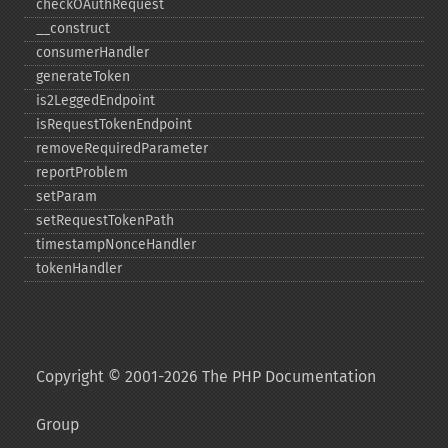
checkOAuthRequest
_​_​construct
consumerHandler
generateToken
is2LeggedEndpoint
isRequestTokenEndpoint
removeRequiredParameter
reportProblem
setParam
setRequestTokenPath
timestampNonceHandler
tokenHandler
Copyright © 2001-2026 The PHP Documentation
Group