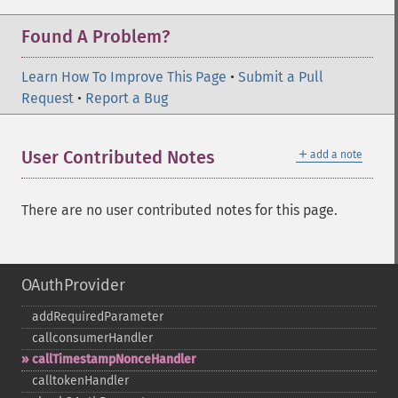
Found A Problem?
Learn How To Improve This Page
•
Submit a Pull
Request
•
Report a Bug
＋
User Contributed Notes
add a note
There are no user contributed notes for this page.
OAuthProvider
addRequiredParameter
callconsumerHandler
callTimestampNonceHandler
calltokenHandler