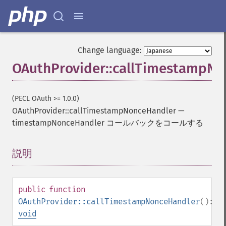
Change language:
OAuthProvider::callTimestampN
(PECL OAuth >= 1.0.0)
OAuthProvider::callTimestampNonceHandler
—
timestampNonceHandler コールバックをコールする
説明
¶
public
function
OAuthProvider::callTimestampNonceHandler
():
void