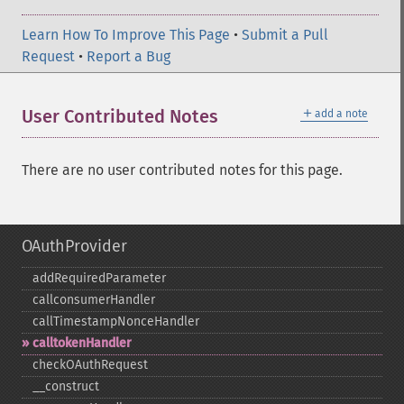
Learn How To Improve This Page
•
Submit a Pull
Request
•
Report a Bug
＋
User Contributed Notes
add a note
There are no user contributed notes for this page.
OAuthProvider
addRequiredParameter
callconsumerHandler
callTimestampNonceHandler
calltokenHandler
checkOAuthRequest
_​_​construct