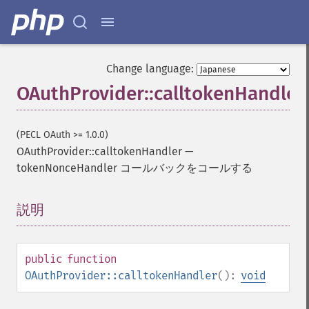
Change language:
OAuthProvider::calltokenHandler
(PECL OAuth >= 1.0.0)
OAuthProvider::calltokenHandler
—
tokenNonceHandler コールバックをコールする
説明
¶
public
function
OAuthProvider::calltokenHandler
():
void