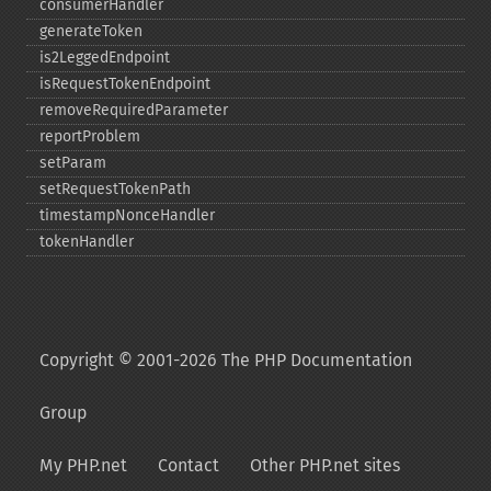
consumerHandler
generateToken
is2LeggedEndpoint
isRequestTokenEndpoint
removeRequiredParameter
reportProblem
setParam
setRequestTokenPath
timestampNonceHandler
tokenHandler
Copyright © 2001-2026 The PHP Documentation
Group
My PHP.net
Contact
Other PHP.net sites