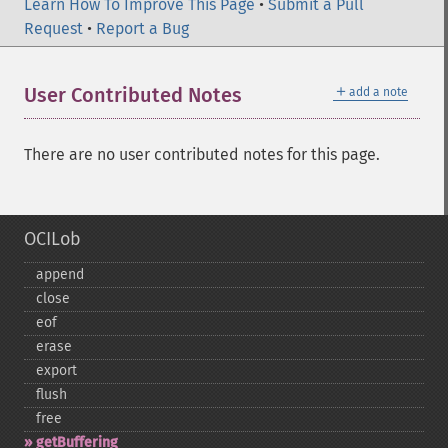
Learn How To Improve This Page
•
Submit a Pull
Request
•
Report a Bug
＋
User Contributed Notes
add a note
There are no user contributed notes for this page.
OCILob
append
close
eof
erase
export
flush
free
getBuffering