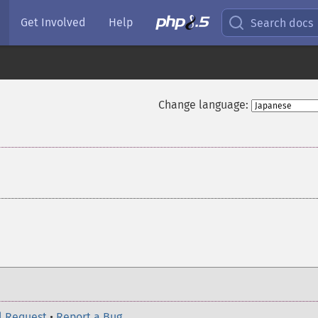
Get Involved
Help
Search docs
Change language:
l Request
•
Report a Bug