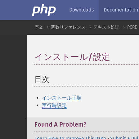
Downloads
Documentation
序文
関数リファレンス
テキスト処理
PCRE
インストール/設定
¶
目次
¶
インストール手順
実行時設定
Found A Problem?
Learn How To Improve This Page
•
Submit a Pul