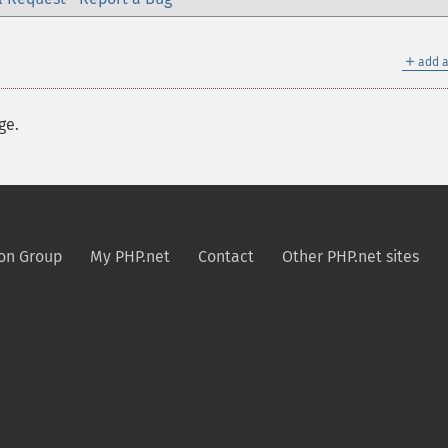
＋
add a
ge.
on Group
My PHP.net
Contact
Other PHP.net sites