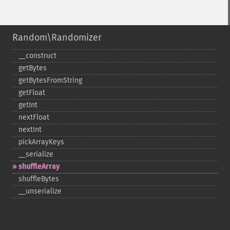
Random\Randomizer
_​_​construct
getBytes
getBytesFromString
getFloat
getInt
nextFloat
nextInt
pickArrayKeys
_​_​serialize
shuffleArray
shuffleBytes
_​_​unserialize