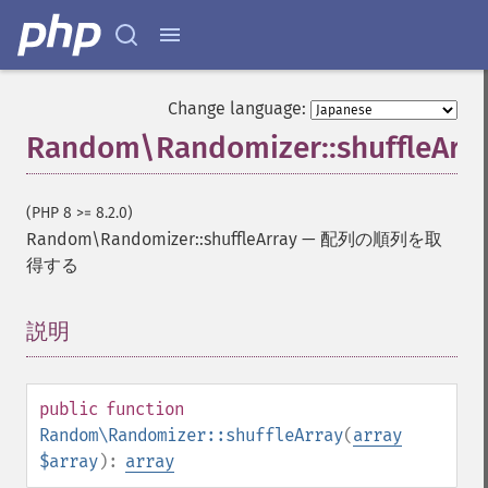
Change language:
Random\Randomizer::shuffleArra
(PHP 8 >= 8.2.0)
Random\Randomizer::shuffleArray
—
配列の順列を取
得する
説明
¶
public
function
Random\Randomizer::shuffleArray
(
array
$array
):
array