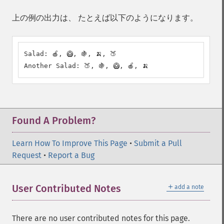
上の例の出力は、 たとえば以下のようになります。
Salad: 🍎, 🥝, 🍇, 🍌, 🍑

Another Salad: 🍑, 🍇, 🥝, 🍎, 🍌
Found A Problem?
Learn How To Improve This Page
•
Submit a Pull
Request
•
Report a Bug
＋
User Contributed Notes
add a note
There are no user contributed notes for this page.