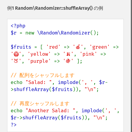
例1
Random\Randomizer::shuffleArray()
の例
<?php

$r 
= new 
\Random\Randomizer
();

$fruits 
= [ 
'red' 
=> 
'🍎'
, 
'green' 
=> 
'🥝'
, 
'yellow' 
=> 
'🍌'
, 
'pink' 
=> 
'🍑'
, 
'purple' 
=> 
'🍇' 
];

echo 
"Salad: "
, 
implode
(
', '
, 
$r
-
>
shuffleArray
(
$fruits
)), 
"\n"
;

echo 
"Another Salad: "
, 
implode
(
', '
, 
$r
->
shuffleArray
(
$fruits
)), 
"\n"
?>