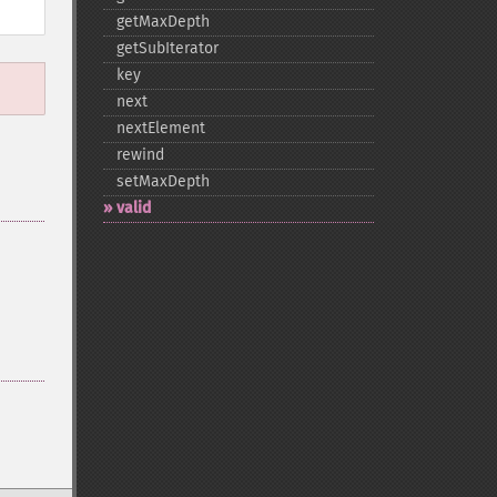
getMaxDepth
getSubIterator
key
next
nextElement
rewind
setMaxDepth
valid