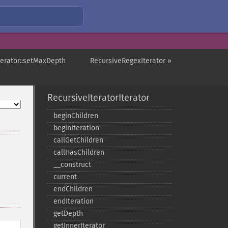
terator::setMaxDepth
RecursiveRegexIterator »
RecursiveIteratorIterator
beginChildren
beginIteration
callGetChildren
callHasChildren
_​_​construct
current
endChildren
endIteration
getDepth
getInnerIterator