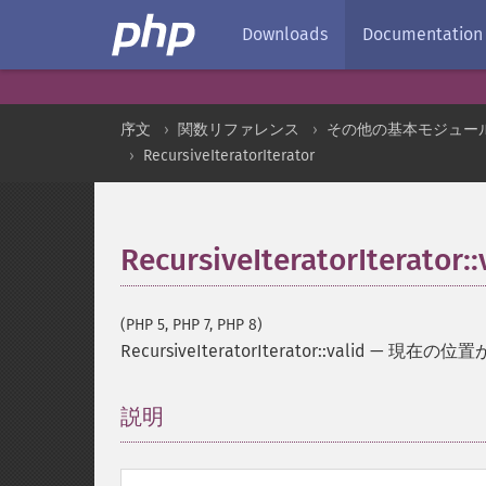
Downloads
Documentation
序文
関数リファレンス
その他の基本モジュー
RecursiveIteratorIterator
RecursiveIteratorIterator::
(PHP 5, PHP 7, PHP 8)
RecursiveIteratorIterator::valid
—
現在の位置
説明
¶