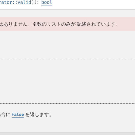
rator::valid
():
bool
はありません。引数のリストのみが 記述されています。
場合に
を返します。
false