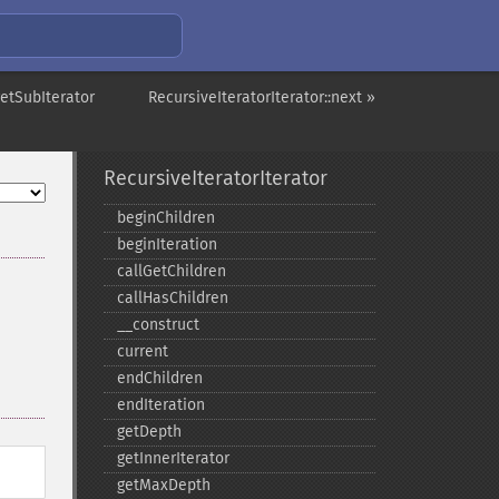
getSubIterator
RecursiveIteratorIterator::next »
RecursiveIteratorIterator
beginChildren
beginIteration
callGetChildren
callHasChildren
_​_​construct
current
endChildren
endIteration
getDepth
getInnerIterator
getMaxDepth