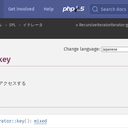
Get Involved
Help
Search docs
ル
SPL
イテレータ
« RecursiveIteratorIterator::
Change language:
key
アクセスする
rator::key
():
mixed