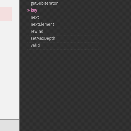
getSubIterator
key
next
nextElement
rewind
setMaxDepth
valid