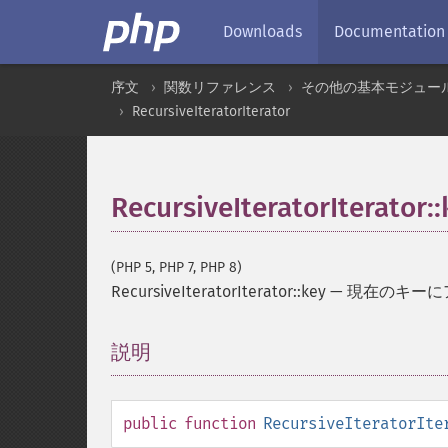
Downloads
Documentation
序文
関数リファレンス
その他の基本モジュー
RecursiveIteratorIterator
RecursiveIteratorIterator::
(PHP 5, PHP 7, PHP 8)
RecursiveIteratorIterator::key
—
現在のキーに
説明
¶
public
function
RecursiveIteratorIte