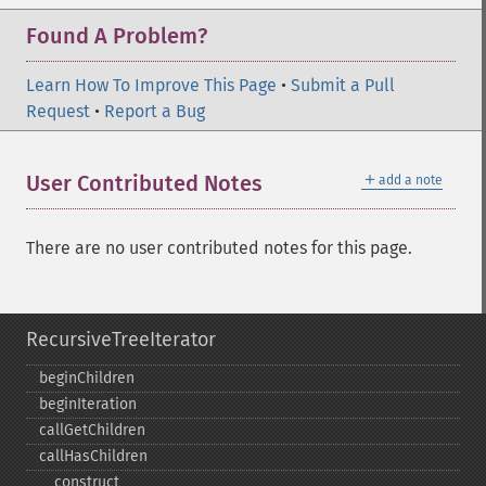
Found A Problem?
Learn How To Improve This Page
•
Submit a Pull
Request
•
Report a Bug
＋
User Contributed Notes
add a note
There are no user contributed notes for this page.
RecursiveTreeIterator
beginChildren
beginIteration
callGetChildren
callHasChildren
_​_​construct