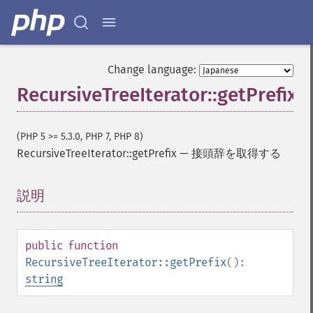
Change language:
RecursiveTreeIterator::getPrefix
(PHP 5 >= 5.3.0, PHP 7, PHP 8)
RecursiveTreeIterator::getPrefix
—
接頭辞を取得する
説明
¶
public
function
RecursiveTreeIterator::getPrefix
():
string