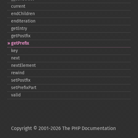
current
endChildren
endIteration
getEntry
getPostfix
getPrefix
key
next
nextElement
rewind
setPostfix
setPrefixPart
valid
Copyright © 2001-2026 The PHP Documentation