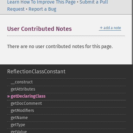
Learn How To Improve This Page
•
Submit a Pull
Request
•
Report a Bug
＋
User Contributed Notes
add a note
There are no user contributed notes for this page.
ReflectionClassConstant
_​_​construct
getAttributes
getDeclaringClass
getDocComment
getModifiers
getName
getType
getValue