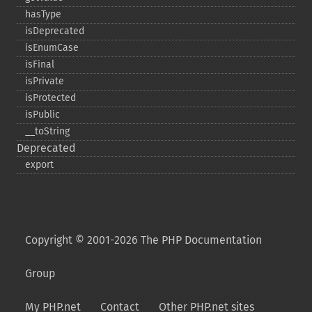
hasType
isDeprecated
isEnumCase
isFinal
isPrivate
isProtected
isPublic
_​_​toString
Deprecated
export
Copyright © 2001-2026 The PHP Documentation
Group
My PHP.net
Contact
Other PHP.net sites