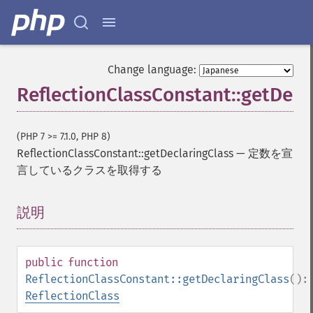
Change language:
ReflectionClassConstant::getDecl
(PHP 7 >= 7.1.0, PHP 8)
ReflectionClassConstant::getDeclaringClass
—
定数を宣
言しているクラスを取得する
説明
¶
public
function
ReflectionClassConstant::getDeclaringClass
():
ReflectionClass