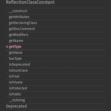
ReflectionClassConstant
_​_​construct
getAttributes
getDeclaringClass
getDocComment
getModifiers
getName
getType
getValue
hasType
isDeprecated
isEnumCase
isFinal
isPrivate
isProtected
isPublic
_​_​toString
Deprecated