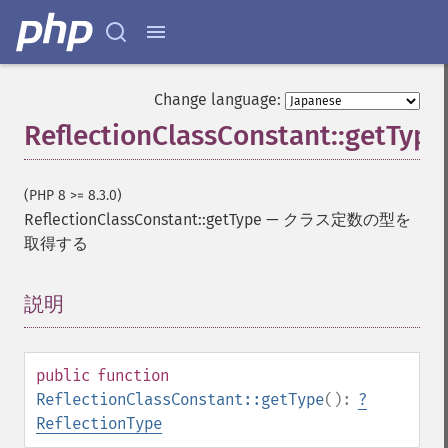
Change language:
ReflectionClassConstant::getType
(PHP 8 >= 8.3.0)
ReflectionClassConstant::getType
—
クラス定数の型を
取得する
説明
¶
public
function
ReflectionClassConstant::getType
():
?
ReflectionType