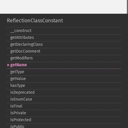
ReflectionClassConstant
_​_​construct
getAttributes
getDeclaringClass
getDocComment
getModifiers
getName
getType
getValue
hasType
isDeprecated
isEnumCase
isFinal
isPrivate
isProtected
isPublic