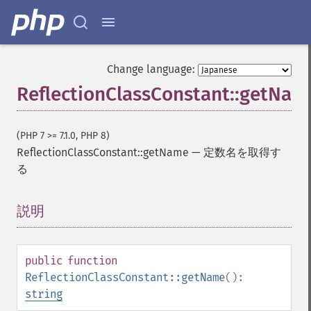
Change language:
ReflectionClassConstant::getNam
(PHP 7 >= 7.1.0, PHP 8)
ReflectionClassConstant::getName
—
定数名を取得す
る
説明
¶
public
function
ReflectionClassConstant::getName
():
string