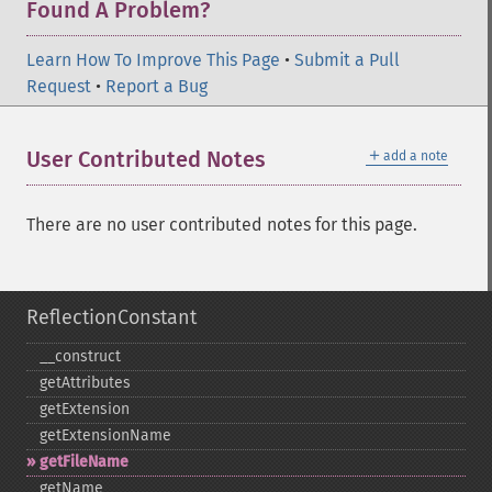
Found A Problem?
Learn How To Improve This Page
•
Submit a Pull
Request
•
Report a Bug
＋
User Contributed Notes
add a note
There are no user contributed notes for this page.
ReflectionConstant
_​_​construct
getAttributes
getExtension
getExtensionName
getFileName
getName