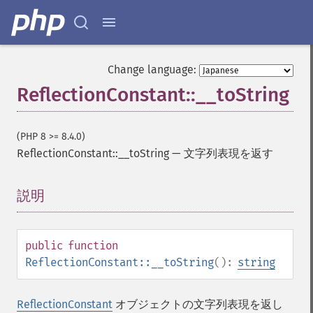
Change language:
ReflectionConstant::__toString
(PHP 8 >= 8.4.0)
ReflectionConstant::__toString
—
文字列表現を返す
説明
¶
public
function
ReflectionConstant::__toString
():
string
ReflectionConstant
オブジェクトの文字列表現を返し