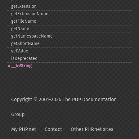
getExtension
getExtensionName
getFileName
getName
getNamespaceName
getShortName
getValue
isDeprecated
_​_​toString
Copyright © 2001-2026 The PHP Documentation
Group
My PHP.net
Contact
Other PHP.net sites