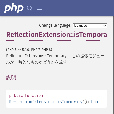
Change language:
ReflectionExtension::isTemporary
(PHP 5 >= 5.4.0, PHP 7, PHP 8)
ReflectionExtension::isTemporary
—
この拡張モジュー
ルが一時的なものかどうかを返す
説明
¶
public
function
ReflectionExtension::isTemporary
():
bool