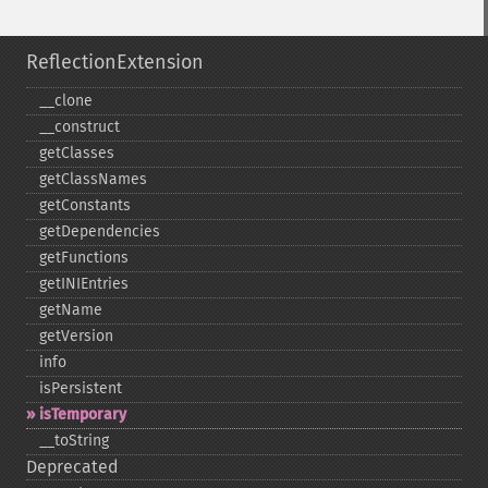
ReflectionExtension
_​_​clone
_​_​construct
getClasses
getClassNames
getConstants
getDependencies
getFunctions
getINIEntries
getName
getVersion
info
isPersistent
isTemporary
_​_​toString
Deprecated