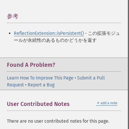
参考
¶
ReflectionExtension::isPersistent()
- この拡張モジュ
ールが永続性のあるものかどうかを返す
Found A Problem?
Learn How To Improve This Page
•
Submit a Pull
Request
•
Report a Bug
＋
User Contributed Notes
add a note
There are no user contributed notes for this page.