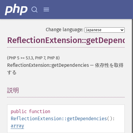
Change language:
ReflectionExtension::getDepende
(PHP 5 >= 5.1.3, PHP 7, PHP 8)
ReflectionExtension::getDependencies
—
依存性を取得
する
説明
¶
public
function
ReflectionExtension::getDependencies
():
array