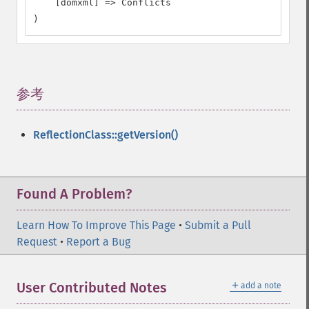
    [domxml] => Conflicts

)
参考
¶
ReflectionClass::getVersion()
Found A Problem?
Learn How To Improve This Page
•
Submit a Pull
Request
•
Report a Bug
＋
User Contributed Notes
add a note