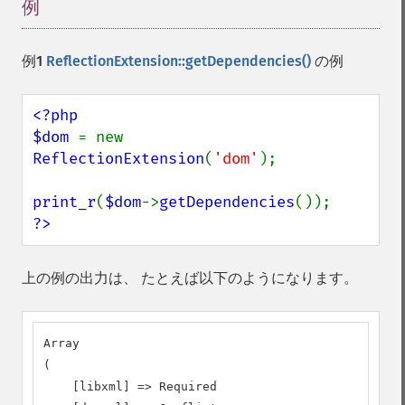
例
¶
例1
ReflectionExtension::getDependencies()
の例
<?php

$dom 
= new 
ReflectionExtension
(
'dom'
);

print_r
(
$dom
->
getDependencies
?>
上の例の出力は、 たとえば以下のようになります。
Array

(

    [libxml] => Required
