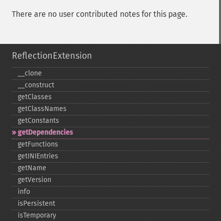
There are no user contributed notes for this page.
ReflectionExtension
_​_​clone
_​_​construct
getClasses
getClassNames
getConstants
getDependencies
getFunctions
getINIEntries
getName
getVersion
info
isPersistent
isTemporary