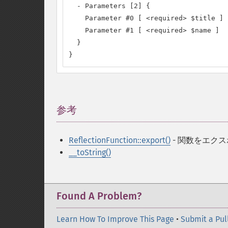
  - Parameters [2] {

    Parameter #0 [ <required> $title ]

    Parameter #1 [ <required> $name ]

  }

}
参考
¶
ReflectionFunction::export()
- 関数をエク
__toString()
Found A Problem?
Learn How To Improve This Page
•
Submit a Pul