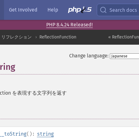
Get Involved
Help
Search docs
PHP 8.4.24 Released!
リフレクション
ReflectionFunction
« ReflectionFun
Change language:
ring
nFunction を表現する文字列を返す
__toString
():
string