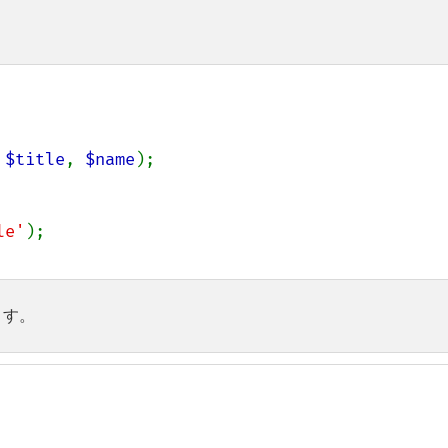
 
$title
, 
$name
);

le'
ます。