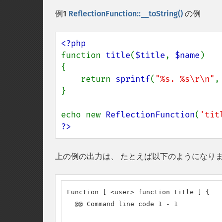
例1
ReflectionFunction::__toString()
の例
function 
title
(
$title
, 
$name
)

{

    return 
sprintf
(
"%s. %s\r\n"
,
}

echo new 
ReflectionFunction
(
'tit
?>
上の例の出力は、 たとえば以下のようになり
Function [ <user> function title ] {

  @@ Command line code 1 - 1
