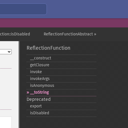
ction::isDisabled
ReflectionFunctionAbstract »
ReflectionFunction
_​_​construct
getClosure
invoke
invokeArgs
isAnonymous
_​_​toString
Deprecated
export
isDisabled