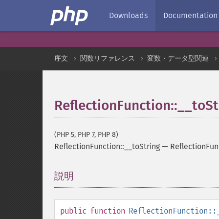
Downloads
Documentation
序文
関数リファレンス
変数・データ型関連
ReflectionFunction::__toSt
(PHP 5, PHP 7, PHP 8)
ReflectionFunction::__toString
—
Reflectio
説明
¶
public
function
ReflectionFunction::