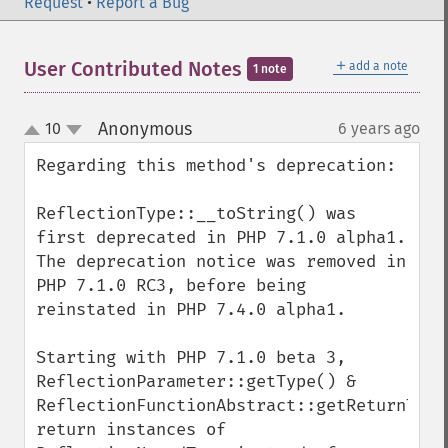
Request
•
Report a Bug
＋
User Contributed Notes
add a note
1 note
Anonymous
10
6 years ago
¶
up
down
Regarding this method's deprecation:

ReflectionType::__toString() was 
first deprecated in PHP 7.1.0 alpha1.

The deprecation notice was removed in 
PHP 7.1.0 RC3, before being 
reinstated in PHP 7.4.0 alpha1.

Starting with PHP 7.1.0 beta 3, 
ReflectionParameter::getType() & 
ReflectionFunctionAbstract::getReturnType(
return instances of 