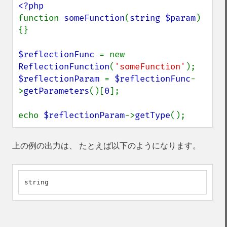
function 
someFunction
(
string $param
) 
{}

$reflectionFunc 
= new 
ReflectionFunction
(
'someFunction'
$reflectionParam 
= 
$reflectionFunc
-
>
getParameters
()[
0
];

echo 
$reflectionParam
->
getType
();
上の例の出力は、 たとえば以下のようになります。
string