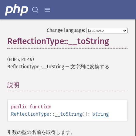
Change language:
ReflectionType::__toString
(PHP 7, PHP 8)
ReflectionType::__toString
—
文字列に変換する
説明
¶
public
function
ReflectionType::__toString
():
string
引数の型の名前を取得します。