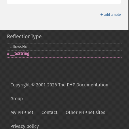
＋
add a note
ReflectionType
allowsNull
_​_​toString
Copyright © 2001-2026 The PHP Documentation
Group
My PHP.net
Contact
Other PHP.net sites
Privacy policy