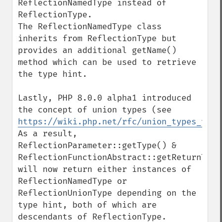
ReflectionNamedType instead of 
ReflectionType.

The ReflectionNamedType class 
inherits from ReflectionType but 
provides an additional getName() 
method which can be used to retrieve 
the type hint.

Lastly, PHP 8.0.0 alpha1 introduced 
the concept of union types (see 
https://wiki.php.net/rfc/union_types_v2
). 
As a result, 
ReflectionParameter::getType() & 
ReflectionFunctionAbstract::getReturnType(
will now return either instances of 
ReflectionNamedType or 
ReflectionUnionType depending on the 
type hint, both of which are 
descendants of ReflectionType.