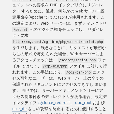
ュメントへの要求を PHP インタプリタにリダイレ
クト するために、通常、何らかの Web サーバー設
定用命令(Apache では
) が使用されます。こ
Action
の設定により、Web サーバーは、まずディレクトリ
へのアクセス権をチェックし、 リダイレ
/secret
クト要求
http://my.host/cgi-bin/php/secret/script.php
を生成します。残念なことに、リクエストが最初か
らこの形式で与え られた場合、Web サーバーによ
るアクセスチェックは、
ファ
/secret/script.php
イル ではなく、
ファイル に対して行
/cgi-bin/php
われます。この手法により、
にアク
/cgi-bin/php
セス可能なユーザーは、 Web サーバー上の全ての
保護されたドキュメントにアクセスできてし まいま
す。
PHP では、サーバードキュメントツリーにア
クセス制限付きのディレ クトリがある場合、設定デ
ィレクティブ
cgi.force_redirect
、
doc_root
および
user_dir
をこの攻撃を防止す るために使用すること