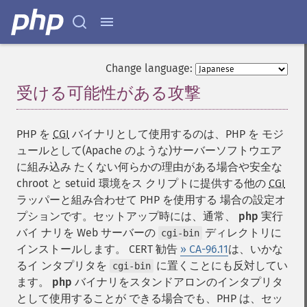
Change language:
受ける可能性がある攻撃
¶
PHP を
CGI
バイナリとして使用するのは、PHP を モジ
ュールとして(Apache のような)サーバーソフトウエア
に組み込み たくない何らかの理由がある場合や安全な
chroot と setuid 環境をス クリプトに提供する他の
CGI
ラッパーと組み合わせて PHP を使用する 場合の設定オ
プションです。セットアップ時には、通常、
php
実行
バイ ナリを Web サーバーの
ディレクトリに
cgi-bin
インストールします。 CERT 勧告
» CA-96.11
は、いかな
るイ ンタプリタを
に置くことにも反対してい
cgi-bin
ます。
php
バイナリをスタンドアロンのインタプリタ
として使用することが できる場合でも、PHP は、セッ