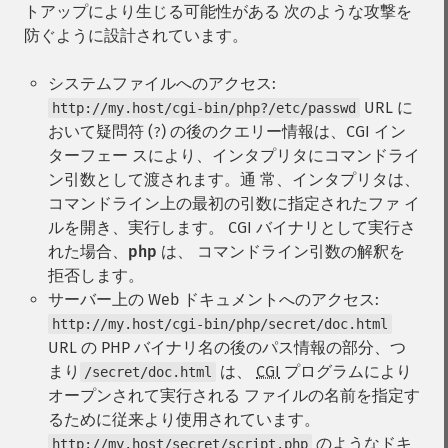
トアップにより生じる可能性がある 次のような攻撃を
防ぐように設計されています。
システムファイルへのアクセス:
URL に
http://my.host/cgi-bin/php?/etc/passwd
おいて疑問符 (
) の後のクエリー情報は、CGI イン
?
ターフェー スにより、インタプリタにコマンドライ
ン引数として渡されます。通 常、インタプリタは、
コマンドライン上の最初の引数に指定されたファ イ
ルを開き、実行します。
CGI バイナリとして実行さ
れた場合、
php
は、 コマンドライン引数の解釈を
拒否します。
サーバー上の Web ドキュメントへのアクセス:
http://my.host/cgi-bin/php/secret/doc.html
URL の PHP バイナリ名の後のパス情報の部分、つ
まり
は、
CGI
プログラムにより
/secret/doc.html
オープンされて実行される ファイルの名前を指定す
るために従来より使用されています。
のようなドキ
http://my.host/secret/script.php