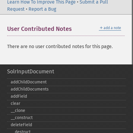
Learn How To Improve This Page
•
Submit a Pull
Request
•
Report a Bug
＋
User Contributed Notes
add a note
There are no user contributed notes for this page.
SolrInputDocument
addChildDocument
addChildDocuments
addField
clear
_​_​clone
_​_​construct
deleteField
_​_​destruct