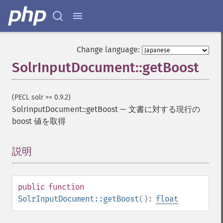
Change language:
SolrInputDocument::getBoost
(PECL solr >= 0.9.2)
SolrInputDocument::getBoost
—
文書に対する現行の
boost 値を取得
説明
¶
public
function
SolrInputDocument::getBoost
():
float