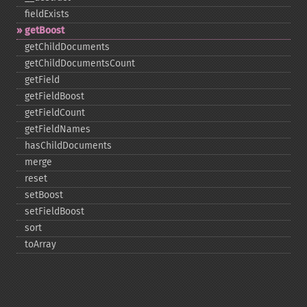
fieldExists
getBoost
getChildDocuments
getChildDocumentsCount
getField
getFieldBoost
getFieldCount
getFieldNames
hasChildDocuments
merge
reset
setBoost
setFieldBoost
sort
toArray