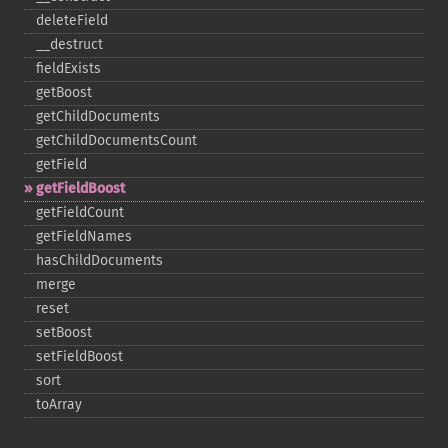
deleteField
_​_​destruct
fieldExists
getBoost
getChildDocuments
getChildDocumentsCount
getField
getFieldBoost
getFieldCount
getFieldNames
hasChildDocuments
merge
reset
setBoost
setFieldBoost
sort
toArray