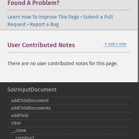
Found A Problem?
Learn How To Improve This Page
•
Submit a Pull
Request
•
Report a Bug
＋
User Contributed Notes
add a note
There are no user contributed notes for this page.
SolrInputDocument
addChildDocument
addChildDocuments
addField
clear
_​_​clone
_​_​construct