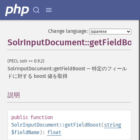
Change language:
SolrInputDocument::getFieldBoo
(PECL solr >= 0.9.2)
SolrInputDocument::getFieldBoost
—
特定のフィール
ドに対する boost 値を取得
説明
¶
public
function
SolrInputDocument::getFieldBoost
(
string
$fieldName
):
float