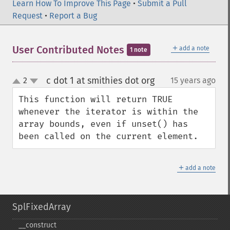
Learn How To Improve This Page
•
Submit a Pull
Request
•
Report a Bug
＋
User Contributed Notes
add a note
1 note
c dot 1 at smithies dot org
2
15 years ago
¶
up
down
This function will return TRUE 
whenever the iterator is within the 
array bounds, even if unset() has 
been called on the current element.
＋
add a note
SplFixedArray
_​_​construct