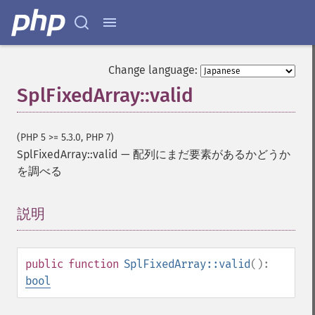
Change language:
SplFixedArray::valid
(PHP 5 >= 5.3.0, PHP 7)
SplFixedArray::valid
—
配列にまだ要素があるかどうか
を調べる
説明
¶
public
function
SplFixedArray::valid
():
bool