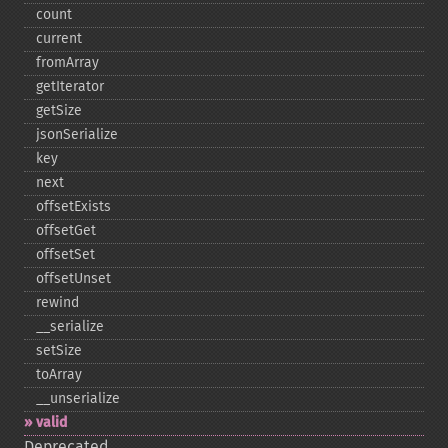
count
current
fromArray
getIterator
getSize
jsonSerialize
key
next
offsetExists
offsetGet
offsetSet
offsetUnset
rewind
_​_​serialize
setSize
toArray
_​_​unserialize
valid
Deprecated