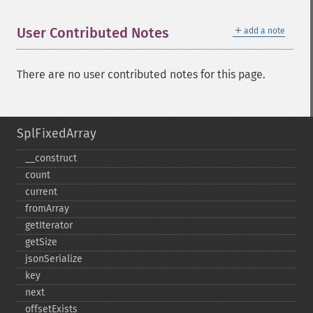
＋
User Contributed Notes
add a note
There are no user contributed notes for this page.
SplFixedArray
_​_​construct
count
current
fromArray
getIterator
getSize
jsonSerialize
key
next
offsetExists