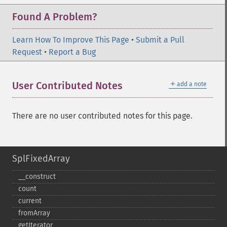
Found A Problem?
Learn How To Improve This Page
•
Submit a Pull
Request
•
Report a Bug
＋
User Contributed Notes
add a note
There are no user contributed notes for this page.
SplFixedArray
_​_​construct
count
current
fromArray
getIterator