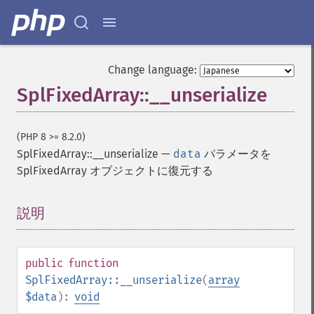
Change language:
SplFixedArray::__unserialize
(PHP 8 >= 8.2.0)
SplFixedArray::__unserialize
—
data
パラメータを
SplFixedArray オブジェクトに復元する
説明
¶
public
function
SplFixedArray::__unserialize
(
array
$data
):
void