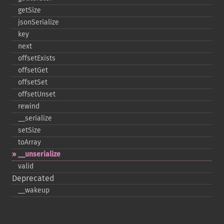
getSize
jsonSerialize
key
next
offsetExists
offsetGet
offsetSet
offsetUnset
rewind
_​_​serialize
setSize
toArray
_​_​unserialize
valid
Deprecated
_​_​wakeup