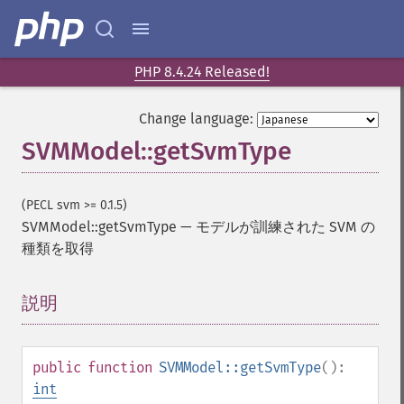
PHP 8.4.24 Released!
Change language:
SVMModel::getSvmType
(PECL svm >= 0.1.5)
SVMModel::getSvmType
—
モデルが訓練された SVM の
種類を取得
説明
¶
public
function
SVMModel::getSvmType
():
int