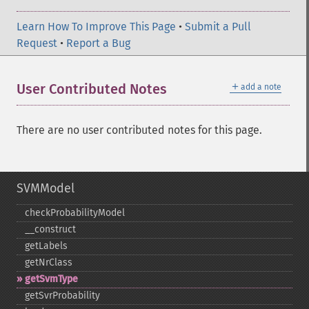
Learn How To Improve This Page
•
Submit a Pull
Request
•
Report a Bug
＋
User Contributed Notes
add a note
There are no user contributed notes for this page.
SVMModel
checkProbabilityModel
_​_​construct
getLabels
getNrClass
getSvmType
getSvrProbability